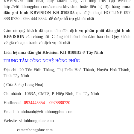
KBVISION mới nhất, quý khách hàng vui lòng truy cập website
http://vitinhhongphuc.com/camera-kbvision hoặc liên hệ đặt hàng
mua
đ
ầu ghi hình
KBVISION
KH-8108D5
qua điện thoại HOTLINE 097
888 0720 - 093 444 5354 để được hỗ trợ giá tốt nhất.
Cảm ơn quý khách đã quan tâm đến dịch vụ
phân phối
đ
ầu ghi hình
KBVISION
của chúng tôi. Chúng tôi luôn luôn đảm bảo cho Quý khách
về giá cả cạnh tranh và dịch vụ tốt nhất.
Liên hệ mua đầu ghi Kbvision KH-8108D5 ở Tây Ninh
TRUNG TÂM CÔNG NGHỆ HỒNG PHÚC
Địa chỉ: 20 Tôn Đức Thắng, Thị Trấn Hoà Thành, Huyện Hoà Thành,
Tỉnh Tây Ninh.
( Cửa 5 chợ Long Hoa)
Chi nhánh : 1063A, CMT8, P. Hiệp Bình, Tp. Tây Ninh
Hotline/tel:
0934445354 – 0978880720
.
Email: kinhdoanh@vitinhhongphuc.com
Website:
vitinhhongphuc.com
camerahongphuc.com