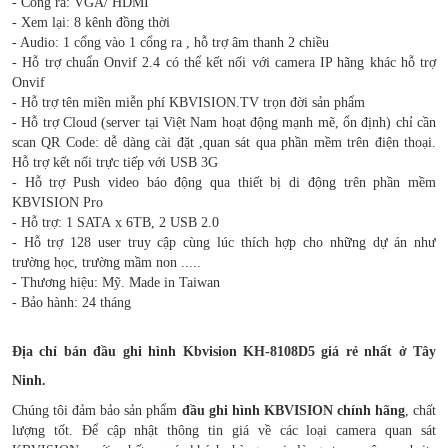
- Cổng ra: VGA/ HDMI
- Xem lại: 8 kênh đồng thời
- Audio: 1 cổng vào 1 cổng ra , hỗ trợ âm thanh 2 chiều
- Hỗ trợ chuẩn Onvif 2.4 có thể kết nối với camera IP hãng khác hỗ trợ
Onvif
- Hỗ trợ tên miền miễn phí KBVISION.TV trọn đời sản phẩm
- Hỗ trợ Cloud (server tại Việt Nam hoạt động mạnh mẽ, ổn định) chỉ cần
scan QR Code: dễ dàng cài đặt ,quan sát qua phần mềm trên điện thoại.
Hỗ trợ kết nối trực tiếp với USB 3G
- Hỗ trợ Push video báo động qua thiết bị di động trên phần mềm
KBVISION Pro
- Hỗ trợ: 1 SATA x 6TB, 2 USB 2.0
- Hỗ trợ 128 user truy cập cùng lúc thích hợp cho những dự án như
trường học, trường mầm non .....
- Thương hiệu: Mỹ
. Made in Taiwan
- Bảo hành: 24 tháng
Địa chỉ bán đ
ầu ghi hình Kbvision KH-8108D5
giá rẻ nhất ở Tây
Ninh.
Chúng tôi đảm bảo sản phẩm
đ
ầu ghi hình
KBVISION
chính hãng
, chất
lượng tốt. Để cập nhật thông tin giá về các loại camera quan sát