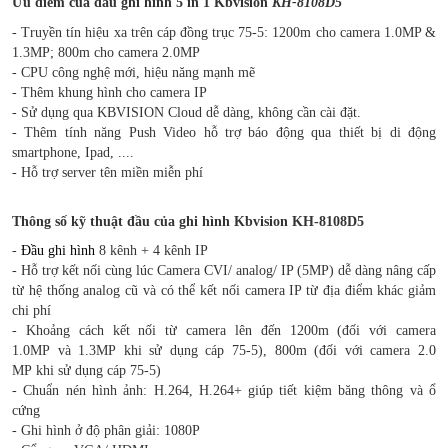
Ưu điểm của đầu ghi hình 5 in 1 Kbvision
KH-8108D5
- Truyền tín hiệu xa trên cáp đồng trục 75-5: 1200m cho camera 1.0MP &
1.3MP; 800m cho camera 2.0MP
- CPU công nghệ mới, hiệu năng mạnh mẽ
- Thêm khung hình cho camera IP
- Sử dụng qua KBVISION Cloud dễ dàng, không cần cài đặt.
- Thêm tính năng Push Video hỗ trợ báo động qua thiết bị di động
smartphone, Ipad, ....
- Hỗ trợ server tên miền miễn phí
Thông số kỹ thuật đầu của ghi hình Kbvision KH-8108D5
-
Đầu ghi hình
8 kênh + 4 kênh IP
- Hỗ trợ kết nối cùng lúc Camera CVI/ analog/ IP (5MP) dễ dàng nâng cấp
từ hệ thống analog cũ và có thể kết nối camera IP từ địa điểm khác giảm
chi phí
- Khoảng cách kết nối từ camera lên đến 1200m (đối với camera
1.0MP và 1.3MP khi sử dụng cáp 75-5), 800m (đối với camera 2.0
MP khi sử dụng cáp 75-5)
- Chuẩn nén hình ảnh: H.264, H.264+ giúp tiết kiệm băng thông và ổ
cứng
- Ghi hình ở độ phân giải: 1080P