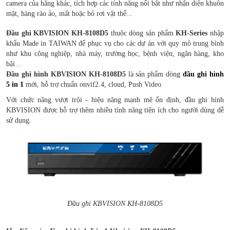
camera của hãng khác, tích hợp các tính năng nổi bật như
nhận diện khuôn
mặt, hàng rào ảo, mất hoặc bỏ rơi vật thể..
.
Đầu ghi KBVISION KH-8108D5
thuộc dòng sản phẩm
KH-Ser
ies
nhập
khẩu Made in TAIWAN để phục vụ cho các dự án với quy mô trung bình
như khu công nghiệp, nhà máy, trường học, bệnh viện, ngân hàng, kho
bãi…
Đầu ghi hình KBVISION
KH-8108D5
là sản phẩm dòng
đầu ghi hình
5 in 1
mới, hỗ trợ chuẩn onvif2.4, cloud, Push Video
Với chức năng vượt trội - hiệu năng mạnh mẽ ổn định, đầu ghi hình
KBVISION được hỗ trợ thêm nhiều tính năng tiện ích cho người dùng dễ
sử dụng.
Đầu ghi KBVISION KH-8108D5