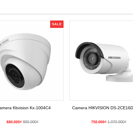
SALE
amera Kbvision Kx-1004C4
Camera HIKVISION DS-2CE16
800.000₫
1.070.000₫
680.000₫
750.000₫