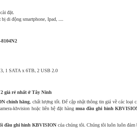
ài đặt.
bị di động smartphone, Ipad, ....
-8104N2
.3, 1 SATA x 6TB, 2 USB 2.0
N2
giá rẻ nhất ở Tây Ninh
ON
chính hãng
, chất lượng tốt. Để cập nhật thông tin giá về các loa
/camera-kbvision hoặc liên hệ đặt hàng
mua
đ
ầu ghi hình
KBVISIO
ối
đ
ầu ghi hình KBVISION
của chúng tôi. Chúng tôi luôn luôn đảm 