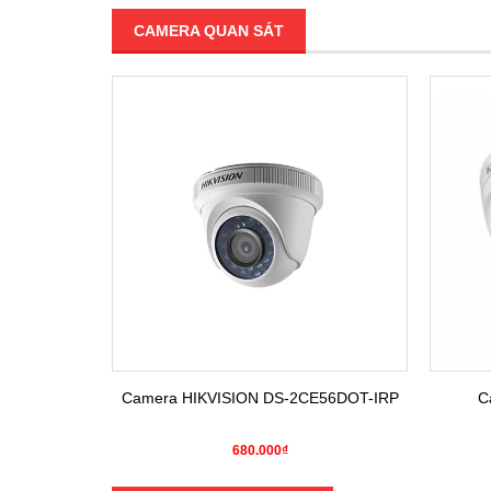
CAMERA QUAN SÁT
E16COT-IRP
Camera HIKVISION DS-2CE56DOT-IRP
C
680.000₫