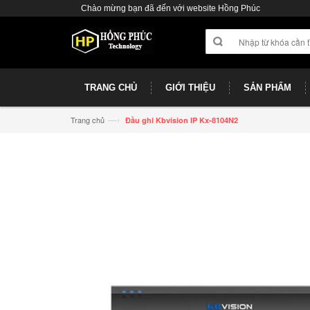
Chào mừng bạn đã đến với website Hồng Phúc
TRANG CHỦ
GIỚI THIỆU
SẢN PHẨM
—›
Trang chủ
Đầu ghi Kbvision IP Kx-8104N2