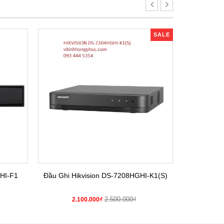
SALE
HI-F1
Đầu Ghi Hikvision DS-7208HGHI-K1(S)
Đầu Gh
2.500.000₫
2.100.000₫
2.