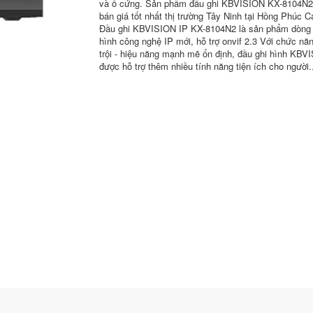
và ổ cứng. Sản phẩm đầu ghi KBVISION KX-8104N2
bán giá tốt nhất thị trường Tây Ninh tại Hồng Phúc 
Đầu ghi KBVISION IP KX-8104N2 là sản phẩm dòng 
hình công nghệ IP mới, hỗ trợ onvif 2.3 Với chức nă
trội - hiệu năng mạnh mẽ ổn định, đầu ghi hình KBV
được hỗ trợ thêm nhiều tính năng tiện ích cho người..