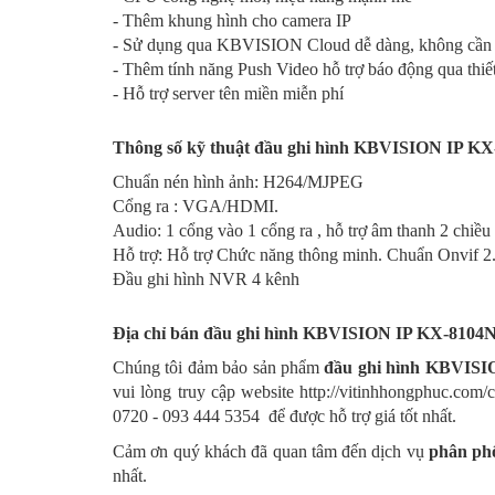
- Thêm khung hình cho camera IP
- Sử dụng qua KBVISION Cloud dễ dàng, không cần c
- Thêm tính năng Push Video hỗ trợ báo động qua thiết 
- Hỗ trợ server tên miền miễn phí
Thông số kỹ thuật đầu ghi hình
KBVISION IP
KX
Chuẩn nén hình ảnh
:
H264/MJPEG
Cổng ra
:
VGA/HDMI.
Audio
:
1 cổng vào 1 cổng ra , hỗ trợ âm thanh 2 chiều
Hỗ trợ
:
Hỗ trợ Chức năng thông minh. Chuẩn Onvif 2
Đầu ghi hình NVR 4 kênh
Địa chỉ bán đ
ầu ghi hình
KBVISION IP
KX-8104
Chúng tôi đảm bảo sản phẩm
đ
ầu ghi hình
KBVISI
vui lòng truy cập website http://vitinhhongphuc.com
0720 - 093 444 5354 để được hỗ trợ giá tốt nhất.
Cảm ơn quý khách đã quan tâm đến dịch vụ
phân ph
nhất.