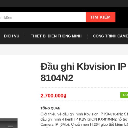
TÌM KIẾM
DỊCH VỤ
THIẾT BỊ ĐIỆN THÔNG MINH
CÔNG TRÌNH CAM
Đầu ghi Kbvision IP
8104N2
2.700.000₫
CÒ
TỔNG QUAN
Giới thiệu về đầu ghi hình Kbvision IP KX-8104N2 
đầu ghi hình 4 kênh IP KBVISION KX-8104N2 hỗ trợ 
Camera IP (6Mp). Chuẩn nén H.264 giúp tiết kiệm b