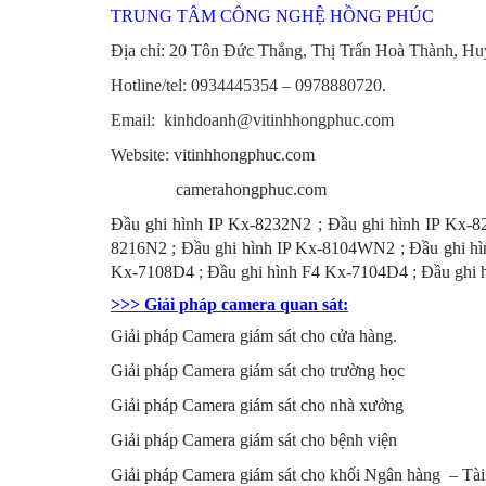
TRUNG TÂM CÔNG NGHỆ HỒNG PHÚC
Địa chỉ: 20 Tôn Đức Thắng, Thị Trấn Hoà Thành, H
Hotline/tel:
0934445354 – 0978880720.
Email: kinhdoanh@vitinhhongphuc.com
Website:
vitinhhongphuc.com
camerahongphuc.com
Đầu ghi hình IP Kx-8232N2
;
Đầu ghi hình IP Kx-
8216N2
;
Đầu ghi hình IP Kx-8104WN2
;
Đầu ghi h
Kx-7108D4
;
Đầu ghi hình F4 Kx-7104D4
;
Đầu ghi 
>>> Giải pháp camera quan sát:
Giải pháp Camera giám sát cho cửa hàng
.
Giải pháp Camera giám sát cho trường học
Giải pháp Camera giám sát cho nhà xưởng
Giải pháp Camera giám sát cho bệnh viện
Giải pháp Camera giám sát cho khối Ngân hàng – Tài