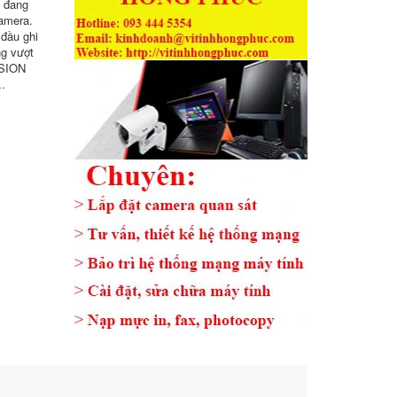
 đang
Camera.
đầu ghi
ng vượt
ISION
.