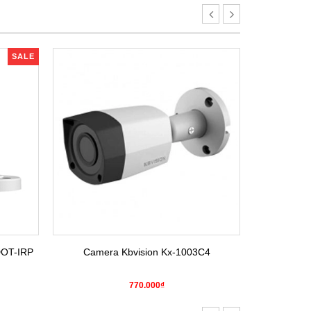
SALE
DOT-IRP
Camera Kbvision Kx-1003C4
Camera H
770.000₫