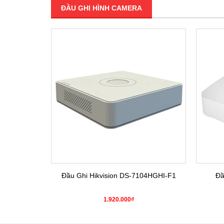
ĐẦU GHI HÌNH CAMERA
SALE
4HGHI-K1(S)
Đầu Ghi Hikvision DS-7104HGHI-F1
Đầ
0₫
1.920.000₫