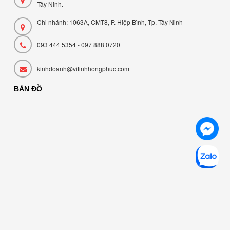
Tây Ninh.
Chi nhánh: 1063A, CMT8, P. Hiệp Bình, Tp. Tây Ninh
093 444 5354 - 097 888 0720
kinhdoanh@vitinhhongphuc.com
BẢN ĐỒ