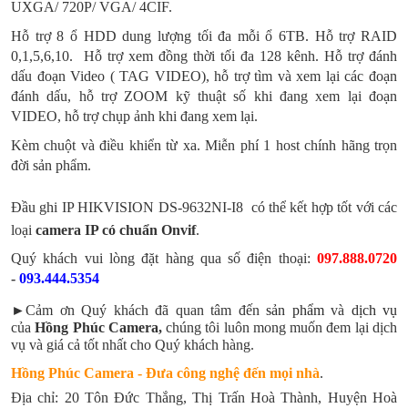
UXGA/ 720P/ VGA/ 4CIF.
Hỗ trợ 8 ổ HDD dung lượng tối đa mỗi ổ 6TB. Hỗ trợ RAID
0,1,5,6,10. Hỗ trợ xem đồng thời tối đa 128 kênh. Hỗ trợ đánh
dấu đoạn Video ( TAG VIDEO), hỗ trợ tìm và xem lại các đoạn
đánh dấu, hỗ trợ ZOOM kỹ thuật số khi đang xem lại đoạn
VIDEO, hỗ trợ chụp ảnh khi đang xem lại.
Kèm chuột và điều khiển từ xa. Miễn phí 1 host chính hãng trọn
đời sản phẩm.
Đầu ghi IP HIKVISION DS-9632NI-I8
có thể kết hợp tốt với các
loại
camera IP có chuẩn Onvif
.
Quý khách vui lòng đặt hàng qua số điện thoại:
097.888.0720
-
093.444.5354
►Cảm ơn Quý khách đã quan tâm đến
sản phẩm
và
dịch vụ
của
Hồng Phúc Camera,
chúng tôi luôn mong muốn đem lại dịch
vụ và giá cả tốt nhất cho Quý khách hàng.
Hồng Phúc Camera - Đưa công nghệ đến mọi nhà
.
Địa chỉ: 20 Tôn Đức Thắng, Thị Trấn Hoà Thành, Huyện Hoà