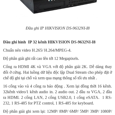
Đầu ghi IP HIKVISION DS-9632NI-I8
Đầu ghi hình IP 32 kênh HIKVISION DS-9632NI-I8
Chuẩn nén video H.265/ H.264/MPEG-4.
Độ phân giải ghi rất cao lên tới 12 Megapixels.
Cổng ra HDMI 4K và VGA với độ phân giải 2K. Dễ dàng thay
đổi ở cứng. Hai luồng dữ liệu độc lập Dual Stream cho phép đặt ở
chế độ ghi tại chỗ và xem qua mạng thông số tối ưu nhất .
16 cổng vào và 4 cổng ra báo động . Xem lại đồng thời 16 kênh.
32kênh video/1 kênh audio in. 2 audio out. 2 đầu ra VGA, 2 đầu
ra HDMI. 2 cổng LAN, 2 cổng USB2.0, 1 cổng eSATA. 1 RS-
232, 1 RS-485 for PTZ control, 1 RS-485 for keyboard.
Độ phân giải ghi xem lại: 12MP/ 8MP/ 6MP/ 5MP/ 3MP/ 1080P/