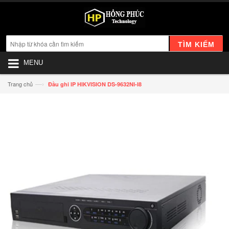
TÌM KIẾM
MENU
—›
Trang chủ
Đầu ghi IP HIKVISION DS-9632NI-I8