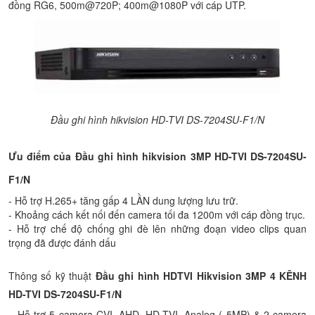
đồng RG6, 500m@720P; 400m@1080P với cáp UTP.
Đầu ghi hình hikvision HD-TVI DS-7204SU-F1/N
Ưu điểm của Đầu ghi hình hikvision 3MP HD-TVI DS-7204SU-
F1/N
- Hỗ trợ H.265+ tăng gấp 4 LẦN dung lượng lưu trữ.
- Khoảng cách kết nối đến camera tối đa 1200m với cáp đồng trục.
- Hỗ trợ chế độ chống ghi đè lên những đoạn video clips quan
trọng đã được đánh dấu
Thông số kỹ thuật
Đầu ghi hình HDTVI Hikvision 3MP 4 KÊNH
HD-TVI DS-7204SU-F1/N
– Hỗ trợ 5 camera CVI, AHD, HD-TVI, Analog ( 5MP) & 2 camera