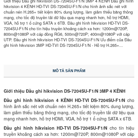
Giới thiệu Đầu ghi hikvision DS-7204SU-F1/N 3MP 4 KÊNH Đầu ghi hình
hikvision 4 KÊNH HD-TVI DS-7204SU-F1/N cho hình ảnh sắc nét với
chuẩn nén H.265+ tiết kiệm 80% dung lượng, làm giảm thiểu băng thông
mạng, cho tốc độ truyền tải dữ liệu qua mạng nhanh hơn, hỗ trợ HDMI,
VGA, hỗ trợ 1 ổ cứng SATA x 6TB. Đầu ghi hình hikvision HD-TVI DS-
7204SU-F1/N cho tín hiệu truyền khoảng cách xa hơn: 1200m@720P,
800m@1080P với cáp đồng RG6, 500m@720P; 400m@1080P với cáp
UTP. Đầu ghi hình hikvision HD-TVI DS-7204SU-F1/N Ưu điểm của Đầu
ghi hình hikvision 3MP HD-TVI DS-7204SU-F1/N - Hỗ trợ H.265+...
MÔ TẢ SẢN PHẨM
Giới thiệu Đầu ghi hikvision DS-7204SU-F1/N 3MP 4 KÊNH
Đầu ghi hình hikvision 4 KÊNH HD-TVI DS-7204SU-F1/N
cho
hình ảnh sắc nét với chuẩn nén H.265+ tiết kiệm 80% dung lượng,
làm giảm thiểu băng thông mạng, cho tốc độ truyền tải dữ liệu qua
mạng nhanh hơn, hỗ trợ HDMI, VGA, hỗ trợ 1 ổ cứng SATA x 6TB.
Đầu ghi hình hikvision HD-TVI DS-7204SU-F1/N
cho tín hiệu
truyền khoảng cách xa hơn: 1200m@720P, 800m@1080P với cáp