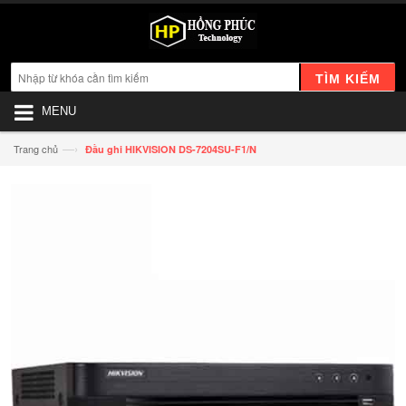
TÌM KIẾM
MENU
—›
Trang chủ
Đầu ghi HIKVISION DS-7204SU-F1/N