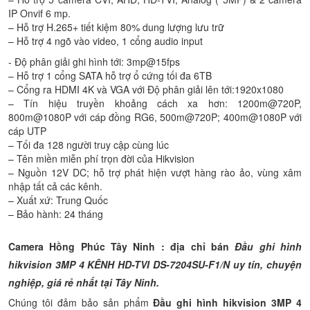
IP Onvif 6 mp.
– Hỗ trợ H.265+ tiết kiệm 80% dung lượng lưu trữ
– Hỗ trợ 4 ngõ vào video, 1 cổng audio input
- Độ phân giải ghi hình tới: 3mp@15fps
– Hỗ trợ 1 cổng SATA hỗ trợ ổ cứng tối đa 6TB
– Cổng ra HDMI 4K và VGA với Độ phân giải lên tới:1920x1080
– Tín hiệu truyền khoảng cách xa hơn: 1200m@720P,
800m@1080P với cáp đồng RG6, 500m@720P; 400m@1080P với
cáp UTP
– Tối đa 128 người truy cập cùng lúc
– Tên miền miễn phí trọn đời của Hikvision
– Nguồn 12V DC; hỗ trợ phát hiện vượt hàng rào ảo, vùng xâm
nhập tất cả các kênh.
– Xuất xứ: Trung Quốc
– Bảo hành: 24 tháng
Camera Hồng Phúc Tây Ninh : địa chỉ bán
Đầu ghi hình
hikvision 3MP 4 KÊNH HD-TVI DS-7204SU-F1/N uy tín, chuyện
nghiệp, giá rẻ nhất tại Tây Ninh.
Chúng tôi đảm bảo sản phẩm
Đầu ghi hình hikvision 3MP 4