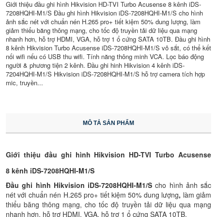
Giới thiệu đầu ghi hình Hikvision HD-TVI Turbo Acusense 8 kênh iDS-
7208HQHI-M1/S Đầu ghi hình Hikvision iDS-7208HQHI-M1/S cho hình
ảnh sắc nét với chuẩn nén H.265 pro+ tiết kiệm 50% dung lượng, làm
giảm thiểu băng thông mạng, cho tốc độ truyền tải dữ liệu qua mạng
nhanh hơn, hỗ trợ HDMI, VGA, hỗ trợ 1 ổ cứng SATA 10TB. Đầu ghi hình
8 kênh Hikvision Turbo Acusense iDS-7208HQHI-M1/S vỏ sắt, có thể kết
nối wifi nếu có USB thu wifi. Tính năng thông minh VCA. Lọc báo động
người & phương tiện 2 kênh. Đầu ghi hinh Hikvision 4 kênh iDS-
7204HQHI-M1/S Hikvision iDS-7208HQHI-M1/S hỗ trợ camera tích hợp
mic, truyền...
MÔ TẢ SẢN PHẨM
Giới thiệu đầu ghi hình Hikvision HD-TVI Turbo Acusense
8 kênh iDS-7208HQHI-M1/S
Đầu ghi hình Hikvision iDS-7208HQHI-M1/S
cho hình ảnh sắc
nét với chuẩn nén H.265 pro+ tiết kiệm 50% dung lượng
,
làm giảm
thiểu băng thông mạng, cho tốc độ truyền tải dữ liệu qua mạng
nhanh hơn, hỗ trợ HDMI, VGA, hỗ trợ 1 ổ cứng SATA 10TB.