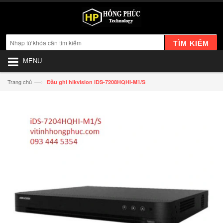
TÌM KIẾM
MENU
—›
Trang chủ
Đầu ghi hikvision iDS-7208HQHI-M1/S