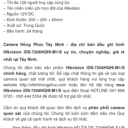
– Tối đa 128 người truy cập cùng lúc
– Tên miền miễn phí trọn đời của Hikvision
– Nguồn 12V DC
– Kích thước: 200 × 200 × 45mm
– Xuất xứ: Trung Quốc
– Bảo hành: 24 tháng
Camera Hồng Phúc Tây Ninh : địa chỉ bán đầu ghi hình
Hikvision iDS-7208HQHI-M1/S uy tín, chuyện nghiệp, giá rẻ
nhất tại Tây Ninh.
Chúng tôi đảm bảo sản phẩm
Hikvision iDS-7208HQHI-M1/S
chính hãng
, chất lượng tốt. Để cập nhật thông tin giá về các loại
camera quan sát mới nhất, quý khách hàng vui lòng truy cập
website
http://vitinhhongphuc.com
hoặc liên hệ đặt hàng
mua
Hikvision iDS-7208HQHI-M1/S
qua điện thoại HOTLINE 097 888
0720 - 093 444 5354 để được hỗ trợ giá tốt nhất.
Cảm ơn quý khách đã quan tâm đến dịch vụ
phân phối camera
quan sát
của chúng tôi. Chúng tôi luôn luôn đảm bảo cho Quý
khách về giá cả cạnh tranh và dịch vụ tốt nhất.
Xem thêm:
đầu ghi hình Hikvision HD-TVI DS-7208HGHI-F1/N