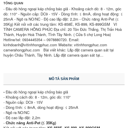
TỔNG QUAN
- Đầu dò hồng ngoại kép chống báo giả - Khoảng cách dò: 8 - 12m, góc
dò: 110° - Nguồn cấp: DC9 - 15V - Dòng tĩnh: ≤ 8mA, dòng hoạt động: ≤
25mA - Ngõ ra NO/NC - Độ cao lắp đặt: 2,2m - Chức năng Anti-Pet (≤
35Kg) Kết nối với các trung tâm: KS-858E, KS-899, KS-899GSM VI
TÍNH CAMERA HỒNG PHÚC Địa chỉ: 20 Tôn Đức Thắng, Thị Trấn Hoà
Thành, Huyện Hoà Thành, Tỉnh Tây Ninh. ( Cửa 5 chợ Long Hoa)
Hotline/tel: 0934445354 – 0978880720. Email:
kinhdoanh@vitinhhongphuc.com Website: vitinhhongphuc.com
camerahongphuc.com Bài viết khác: Lắp đặt camera quan sát tại
huyện Châu Thành, Tây Ninh. Lắp đặt camera quan sát tại...
MÔ TẢ SẢN PHẨM
-
Đầu dò hồng ngoại kép chống báo giả
- Khoảng cách dò: 8 - 12m, góc dò: 110°
- Nguồn cấp: DC9 - 15V
- Dòng tĩnh: ≤ 8mA, dòng hoạt động: ≤ 25mA
- Ngõ ra NO/NC
- Độ cao lắp đặt: 2,2m
-
Chức năng Anti-Pet (≤ 35Kg)
Kết nối với các trung tâm:
KS-858E
,
KS-899
,
KS-899GSM