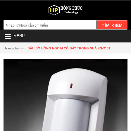
TÌM KIẾM
MENU
—›
Trang chủ
ĐẦU DÒ HỒNG NGOẠI CÓ DÂY TRONG NHÀ KS-218T