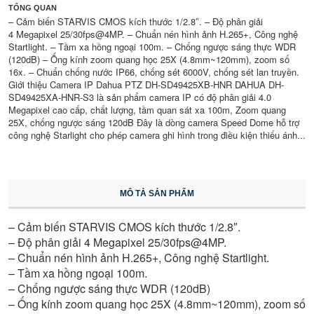
TỔNG QUAN
– Cảm biến STARVIS CMOS kích thước 1/2.8″. – Độ phân giải
4 Megapixel 25/30fps@4MP. – Chuẩn nén hình ảnh H.265+, Công nghệ
Startlight. – Tầm xa hồng ngoại 100m. – Chống ngược sáng thực WDR
(120dB) – Ống kính zoom quang học 25X (4.8mm~120mm), zoom số
16x. – Chuẩn chống nước IP66, chống sét 6000V, chống sét lan truyền.
Giới thiệu Camera IP Dahua PTZ DH-SD49425XB-HNR DAHUA DH-
SD49425XA-HNR-S3 là sản phẩm camera IP có độ phân giải 4.0
Megapixel cao cấp, chất lượng, tầm quan sát xa 100m, Zoom quang
25X, chống ngược sáng 120dB Đây là dòng camera Speed Dome hỗ trợ
công nghệ Starlight cho phép camera ghi hình trong điều kiện thiếu ánh...
MÔ TẢ SẢN PHẨM
– Cảm biến STARVIS CMOS kích thước 1/2.8″.
– Độ phân giải 4 Megapixel 25/30fps@4MP.
– Chuẩn nén hình ảnh H.265+, Công nghệ Startlight.
– Tầm xa hồng ngoại 100m.
– Chống ngược sáng thực WDR (120dB)
– Ống kính zoom quang học 25X (4.8mm~120mm), zoom số