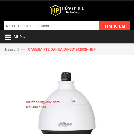
TÌM KIẾM
MENU
—›
Trang chủ
CAMERA PTZ DAHUA DH-SD49425XB-HNR