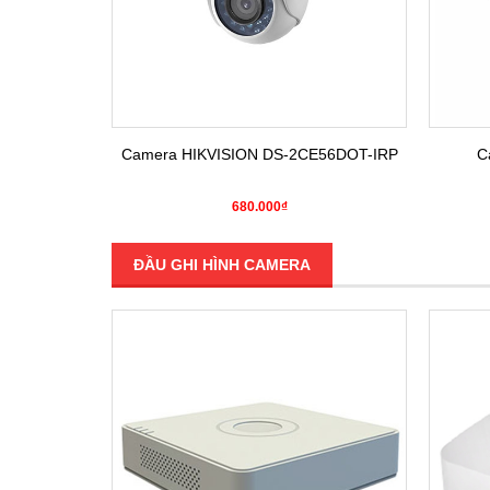
E16COT-IRP
Camera HIKVISION DS-2CE56DOT-IRP
C
680.000₫
ĐẦU GHI HÌNH CAMERA
SALE