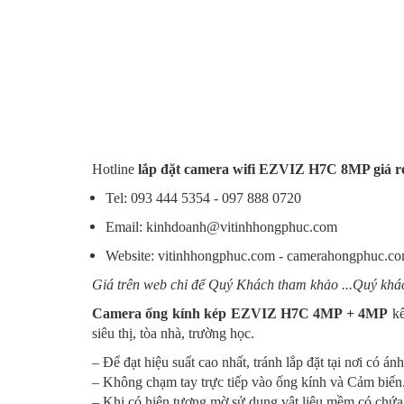
Hotline
lắp đặt camera wifi EZVIZ
H7C
8MP giá r
Tel: 093 444 5354 - 097 888 0720
Email: kinhdoanh@vitinhhongphuc.com
Website: vitinhhongphuc.com - camerahongphuc.c
Giá trên web chỉ để Quý Khách tham khảo ...Quý khách
Camera ống kính kép EZVIZ
H7C
4MP + 4MP
kế
siêu thị, tòa nhà, trường học.
– Để đạt hiệu suất cao nhất, tránh lắp đặt tại nơi có án
– Không chạm tay trực tiếp vào ống kính và Cảm biến
– Khi có hiện tượng mờ sử dụng vật liệu mềm có chứa 