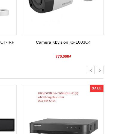
DOT-IRP
Camera Kbvision Kx-1003C4
Camera H
770.000₫
SALE