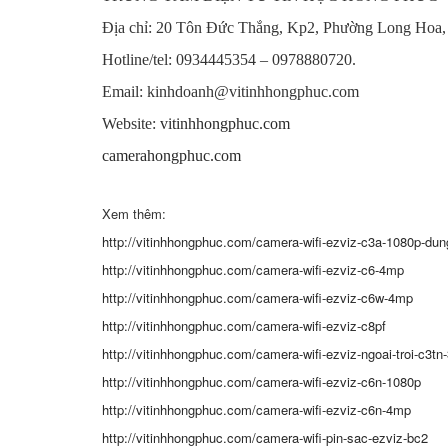
Địa chỉ: 20 Tôn Đức Thắng, Kp2, Phường Long Hoa,
Hotline/tel: 0934445354 – 0978880720.
Email: kinhdoanh@vitinhhongphuc.com
Website:
vitinhhongphuc.com
camerahongphuc.com
Xem thêm:
http://vitinhhongphuc.com/camera-wifi-ezviz-c3a-1080p-dun
http://vitinhhongphuc.com/camera-wifi-ezviz-c6-4mp
http://vitinhhongphuc.com/camera-wifi-ezviz-c6w-4mp
http://vitinhhongphuc.com/camera-wifi-ezviz-c8pf
http://vitinhhongphuc.com/camera-wifi-ezviz-ngoai-troi-c3t
http://vitinhhongphuc.com/camera-wifi-ezviz-c6n-1080p
http://vitinhhongphuc.com/camera-wifi-ezviz-c6n-4mp
http://vitinhhongphuc.com/camera-wifi-pin-sac-ezviz-bc2