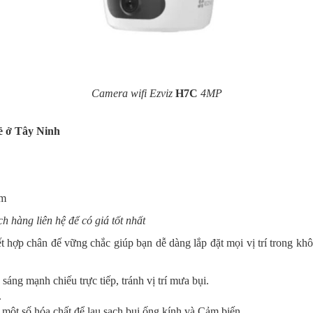
Camera wifi Ezviz
H7C
4MP
ẻ ở
Tây Ninh
om
 hàng liên hệ để có giá tốt nhất
t hợp chân đế vững chắc giúp bạn dễ dàng lắp đặt mọi vị trí trong khô
h sáng mạnh chiếu trực tiếp, tránh vị trí mưa bụi.
.
một số hóa chất để lau sạch bụi ống kính và Cảm biến.