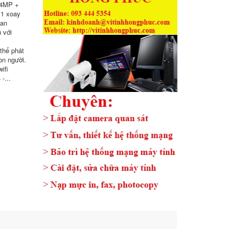
 4MP +
 1 xoay
ban
 với
thể phát
on người.
ifi
-...