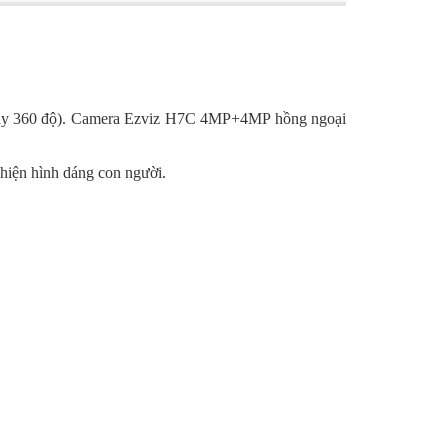
xoay 360 độ). Camera Ezviz H7C 4MP+4MP hồng ngoại
hiện hình dáng con người.