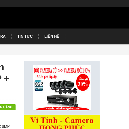
ERA
TIN TỨC
LIÊN HỆ
h
 +
N HÀNG
7C 8MP