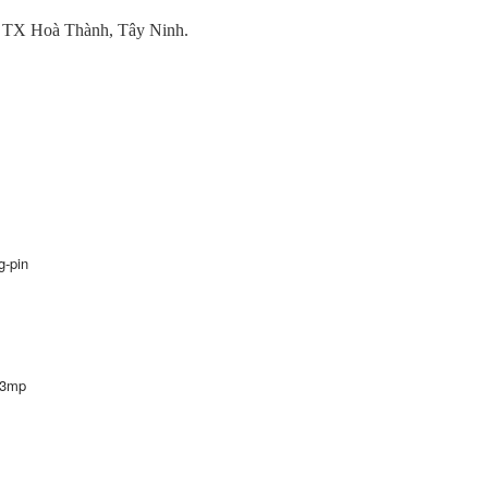
 TX Hoà Thành, Tây Ninh.
g-pin
n-3mp