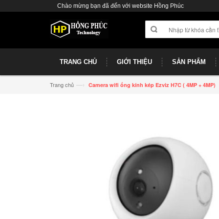
Chào mừng bạn đã đến với website Hồng Phúc
TRANG CHỦ
GIỚI THIỆU
SẢN PHẨM
—›
Trang chủ
Camera wifi ống kính kép Ezviz H7C ( 4MP + 4MP)