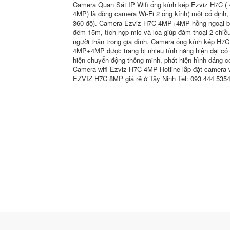
Camera Quan Sát IP Wifi ống kính kép Ezviz H7C (
4MP) là dòng camera Wi-Fi 2 ống kính( một cố định,
360 độ). Camera Ezviz H7C 4MP+4MP hồng ngoại 
đêm 15m, tích hợp mic và loa giúp đàm thoại 2 chiều
người thân trong gia đình. Camera ống kính kép H7C
4MP+4MP được trang bị nhiều tính năng hiện đại có 
hiện chuyển động thông minh, phát hiện hình dáng c
Camera wifi Ezviz H7C 4MP Hotline lắp đặt camera w
EZVIZ H7C 8MP giá rẻ ở Tây Ninh Tel: 093 444 5354 