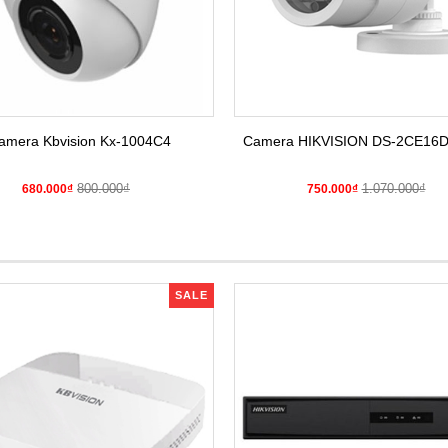
amera Kbvision Kx-1004C4
Camera HIKVISION DS-2CE16
800.000₫
1.070.000₫
680.000₫
750.000₫
SALE