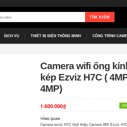
TÌM KIẾM
DỊCH VỤ
THIẾT BỊ ĐIỆN THÔNG MINH
CÔNG TRÌNH CAM
Camera wifi ống kín
kép Ezviz H7C ( 4MP
4MP)
1.600.000₫
CÒ
TỔNG QUAN
Camera ezviz H7C Giới thiệu Camera Wifi Ezviz H