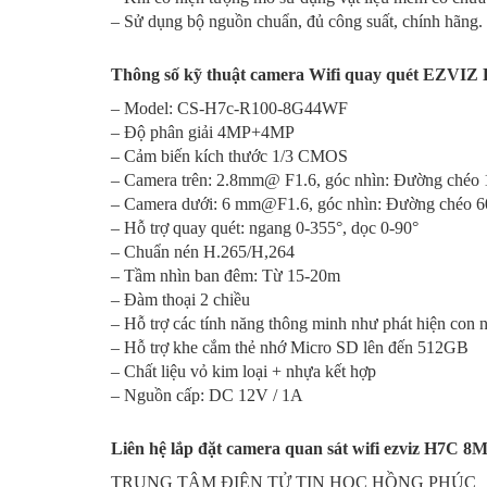
– Sử dụng bộ nguồn chuẩn, đủ công suất, chính hãng.
Thông số kỹ thuật camera Wifi quay quét EZVIZ
– Model: CS-H7c-R100-8G44WF
– Độ phân giải 4MP+4MP
– Cảm biến kích thước 1/3 CMOS
– Camera trên: 2.8mm@ F1.6, góc nhìn: Đường chéo 
– Camera dưới: 6 mm@F1.6, góc nhìn: Đường chéo 60
– Hỗ trợ quay quét: ngang 0-355°, dọc 0-90°
– Chuẩn nén H.265/H,264
– Tầm nhìn ban đêm: Từ 15-20m
– Đàm thoại 2 chiều
– Hỗ trợ các tính năng thông minh như phát hiện con 
– Hỗ trợ khe cắm thẻ nhớ Micro SD lên đến 512GB
– Chất liệu vỏ kim loại + nhựa kết hợp
– Nguồn cấp: DC 12V / 1A
Liên hệ lắp đặt camera quan sát wifi ezviz
H7C
8MP
TRUNG TÂM ĐIỆN TỬ TIN HỌC HỒNG PHÚC