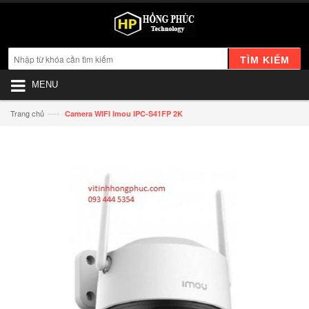
TÌM KIẾM
MENU
—›
Trang chủ
Camera WIFI Imou IPC-S41FP 2K