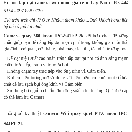
Hotline
lắp đặt camera wifi imou giá rẻ ở
Tây Ninh
: 093 444
5354 - 097 888 0720
Giá trên web chỉ để Quý Khách tham khảo ...Quý khách hàng liên
hệ để có giá tốt nhất
Camera quay 360 imou
IPC-S41FP
2k
kết hợp chân đế vững
chắc giúp bạn dễ dàng lắp đặt mọi vị trí trong không gian nội thất
gia đình, cơ quan, cửa hàng, nhà máy, siêu thị, tòa nhà, trường học.
– Để đạt hiệu suất cao nhất, tránh lắp đặt tại nơi có ánh sáng mạnh
chiếu trực tiếp, tránh vị trí mưa bụi.
– Không chạm tay trực tiếp vào ống kính và Cảm biến.
– Khi có hiện tượng mờ sử dụng vật liệu mềm có chứa một số hóa
chất để lau sạch bụi ống kính và Cảm biến.
– Sử dụng bộ nguồn chuẩn, đủ công suất, chính hãng. Quá điện áp
có thể làm hư Camera
Thông số kỹ thuật
camera Wifi quay quét PTZ
imou IPC-
S41FP 2k