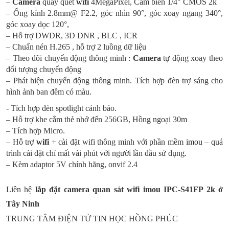
–
Camera
quay quét
wifi
4MegaPixel, Cảm biến 1/4" CMOS 2k
– Ống kính 2.8mm@ F2.2, góc nhìn 90°, góc xoay ngang 340°,
góc xoay dọc 120°,
– Hỗ trợ DWDR, 3D DNR , BLC , ICR
– Chuấn nén H.265 , hỗ trợ 2 luồng dữ liệu
– Theo dõi chuyển động thông minh :
Camera
tự động xoay theo
đối tượng chuyển động
– Phát hiện chuyển động thông minh. Tích hợp đèn trợ sáng cho
hình ảnh ban đêm có màu.
- Tích hợp đèn spotlight cảnh báo.
– Hỗ trợ khe cắm thẻ nhớ đến 256GB, Hồng ngoại 30m
– Tích hợp Micro.
– Hỗ trợ
wifi
+ cài đặt wifi thông minh với phần mềm
imou
– quá
trình cài đặt chỉ mất vài phút với người lần đầu sử dụng.
– Kèm adaptor 5V chính hãng, onvif 2.4
Liên hệ
lắp đặt camera quan sát wifi
imou IPC-S41FP 2k
ở
Tây Ninh
TRUNG TÂM ĐIỆN TỬ TIN HỌC HỒNG PHÚC