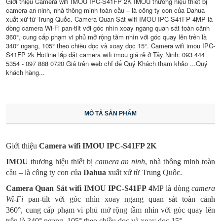
Giới thiệu Camera wifi IMOU IPC-S41FP 2K IMOU thương hiệu thiết bị
camera an ninh, nhà thông minh toàn cầu – là công ty con của Dahua
xuất xứ từ Trung Quốc. Camera Quan Sát wifi IMOU IPC-S41FP 4MP là
dòng camera Wi-Fi pan-tilt với góc nhìn xoay ngang quan sát toàn cảnh
360°, cung cấp phạm vi phủ mở rộng tầm nhìn với góc quay lên trên là
340° ngang, 105° theo chiều dọc và xoay dọc 15°. Camera wifi imou IPC-
S41FP 2k Hotline lắp đặt camera wifi imou giá rẻ ở Tây Ninh: 093 444
5354 - 097 888 0720 Giá trên web chỉ để Quý Khách tham khảo ...Quý
khách hàng...
MÔ TẢ SẢN PHẨM
Giới thiệu
Camera wifi IMOU IPC-S41FP 2K
IMOU
thương hiệu thiết bị
camera an ninh
, nhà thông minh toàn
cầu – là công ty con của
Dahua
xuất xứ từ Trung Quốc.
Camera Quan Sát wifi
IMOU IPC-S41FP 4
MP là dòng
camera
Wi-Fi
pan-tilt với góc nhìn xoay ngang quan sát toàn cảnh
360°, cung cấp phạm vi phủ mở rộng tầm nhìn với góc quay lên
trên là 340° ngang, 105° theo chiều dọc và xoay dọc 15°.