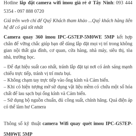
Hotline
lắp đặt camera wifi imou giá rẻ ở
Tây Ninh
: 093 444
5354 - 097 888 0720
Giá trên web chỉ để Quý Khách tham khảo ...Quý khách hàng liên
hệ để có giá tốt nhất
Camera quay 360 imou
IPC-GS7EP-5M0WE 5MP
kết hợp
chân đế vững chắc giúp bạn dễ dàng lắp đặt mọi vị trí trong không
gian nội thất gia đình, cơ quan, cửa hàng, nhà máy, siêu thị, tòa
nhà, trường học.
– Để đạt hiệu suất cao nhất, tránh lắp đặt tại nơi có ánh sáng mạnh
chiếu trực tiếp, tránh vị trí mưa bụi.
– Không chạm tay trực tiếp vào ống kính và Cảm biến.
– Khi có hiện tượng mờ sử dụng vật liệu mềm có chứa một số hóa
chất để lau sạch bụi ống kính và Cảm biến.
– Sử dụng bộ nguồn chuẩn, đủ công suất, chính hãng. Quá điện áp
có thể làm hư Camera
Thông số kỹ thuật
camera Wifi quay quét
imou IPC-GS7EP-
5M0WE 5MP