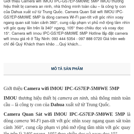
Giới thiệu Camera wifi IMOU IPC-GS7EP-5M0WE 5MP IMOU thương
hiệu thiết bị camera an ninh, nhà thông minh toàn cầu – là công ty con
của Dahua xuất xứ từ Trung Quốc. Camera Quan Sát wifi IMOU IPC-
GS7EP-5M0WE 5MP là dòng camera Wi-Fi pan-tilt với góc nhìn xoay
ngang quan sát toàn cảnh 360°, cung cấp phạm vi phủ mở rộng tầm nhìn
với góc quay lên trên là 340° ngang, 105° theo chiều dọc và xoay dọc
15°. Camera wifi imou IPC-GS7EP-5M0WE 5MP Hotline lắp đặt camera
wifi imou giá rẻ ở Tây Ninh: 093 444 5354 - 097 888 0720 Giá trên web
chỉ để Quý Khách tham khảo ...Quý khách...
MÔ TẢ SẢN PHẨM
Giới thiệu
Camera wifi IMOU IPC-GS7EP-5M0WE 5MP
IMOU
thương hiệu thiết bị
camera an ninh
, nhà thông minh toàn
cầu – là công ty con của
Dahua
xuất xứ từ Trung Quốc.
Camera Quan Sát wifi
IMOU IPC-GS7EP-5M0WE 5MP
là
dòng
camera Wi-Fi
pan-tilt với góc nhìn xoay ngang quan sát toàn
cảnh 360°, cung cấp phạm vi phủ mở rộng tầm nhìn với góc quay
lên trên là 340° ngang, 105° theo chiều dọc và xoay dọc 15°.