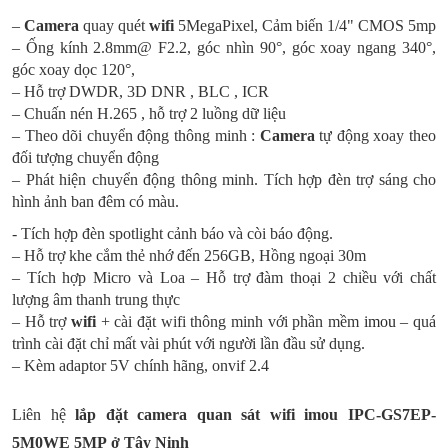
–
Camera
quay quét
wifi
5MegaPixel, Cảm biến 1/4" CMOS 5mp
– Ống kính 2.8mm@ F2.2, góc nhìn 90°, góc xoay ngang 340°,
góc xoay dọc 120°,
– Hỗ trợ DWDR, 3D DNR , BLC , ICR
– Chuấn nén H.265 , hỗ trợ 2 luồng dữ liệu
– Theo dõi chuyển động thông minh :
Camera
tự động xoay theo
đối tượng chuyển động
– Phát hiện chuyển động thông minh. Tích hợp đèn trợ sáng cho
hình ảnh ban đêm có màu.
- Tích hợp đèn spotlight cảnh báo và còi báo động.
– Hỗ trợ khe cắm thẻ nhớ đến 256GB, Hồng ngoại 30m
– Tích hợp Micro và Loa – Hỗ trợ đàm thoại 2 chiều với chất
lượng âm thanh trung thực
– Hỗ trợ
wifi
+ cài đặt wifi thông minh với phần mềm
imou
– quá
trình cài đặt chỉ mất vài phút với người lần đầu sử dụng.
– Kèm adaptor 5V chính hãng, onvif 2.4
Liên hệ
lắp đặt camera quan sát wifi
imou IPC-GS7EP-
5M0WE 5MP
ở Tây Ninh