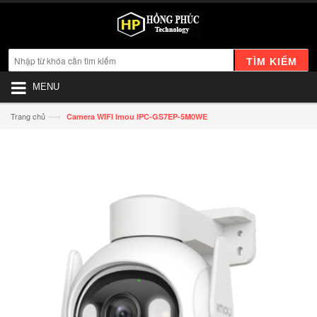
TÌM KIẾM
MENU
—›
Trang chủ
Camera WIFI Imou IPC-GS7EP-5M0WE