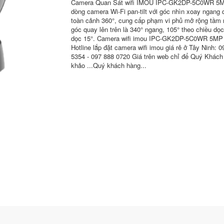
Camera Quan Sát wifi IMOU IPC-GK2DP-5C0WR 5M
dòng camera Wi-Fi pan-tilt với góc nhìn xoay ngang 
toàn cảnh 360°, cung cấp phạm vi phủ mở rộng tầm 
góc quay lên trên là 340° ngang, 105° theo chiều dọ
dọc 15°. Camera wifi imou IPC-GK2DP-5C0WR 5MP
Hotline lắp đặt camera wifi imou giá rẻ ở Tây Ninh: 0
5354 - 097 888 0720 Giá trên web chỉ để Quý Khách
khảo ...Quý khách hàng...