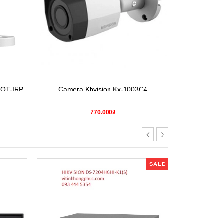
DOT-IRP
Camera Kbvision Kx-1003C4
Camera H
770.000₫
SALE