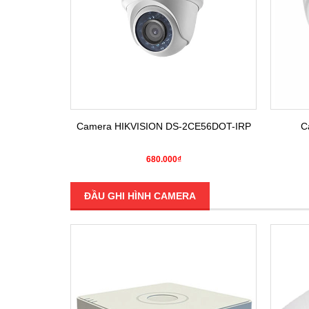
E16COT-IRP
Camera HIKVISION DS-2CE56DOT-IRP
C
680.000₫
ĐẦU GHI HÌNH CAMERA
SALE