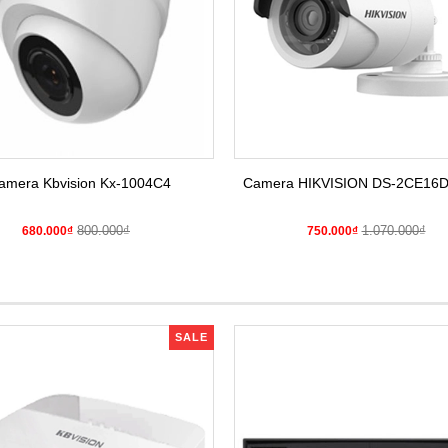
amera Kbvision Kx-1004C4
Camera HIKVISION DS-2CE16
800.000₫
1.070.000₫
680.000₫
750.000₫
SALE