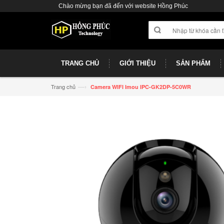
Chào mừng bạn đã đến với website Hồng Phúc
TRANG CHỦ
GIỚI THIỆU
SẢN PHẨM
—›
Trang chủ
Camera WIFI Imou IPC-GK2DP-5C0WR