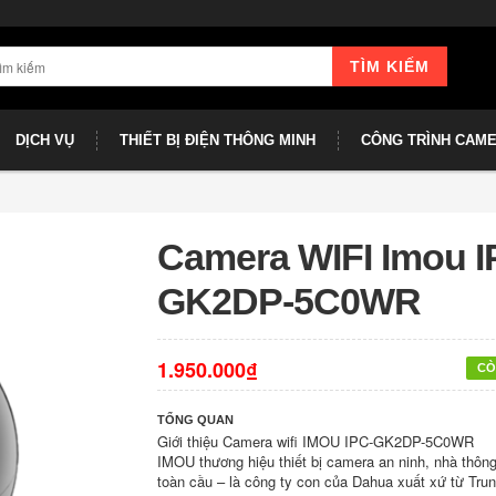
TÌM KIẾM
DỊCH VỤ
THIẾT BỊ ĐIỆN THÔNG MINH
CÔNG TRÌNH CAM
Camera WIFI Imou I
GK2DP-5C0WR
1.950.000₫
CÒ
TỔNG QUAN
Giới thiệu Camera wifi IMOU IPC-GK2DP-5C0WR
IMOU thương hiệu thiết bị camera an ninh, nhà thôn
toàn cầu – là công ty con của Dahua xuất xứ từ Tru