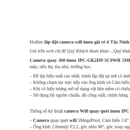
Hotline
lắp đặt camera wifi imou giá rẻ ở
Tây Ninh
Giá trên web chỉ để Quý Khách tham khảo ...Quý khách
Camera quay 360 imou
IPC-GK2DP-5C0WR 5M
máy, siêu thị, tòa nhà, trường học.
– Để đạt hiệu suất cao nhất, tránh lắp đặt tại nơi có án
– Không chạm tay trực tiếp vào ống kính và Cảm biến
– Khi có hiện tượng mờ sử dụng vật liệu mềm có chứa 
– Sử dụng bộ nguồn chuẩn, đủ công suất, chính hãng.
Thông số kỹ thuật
camera Wifi quay quét
imou IP
–
Camera
quay quét
wifi
5MegaPixel, Cảm biến 1/
– Ống kính 2.8mm@ F2.2, góc nhìn 90°, góc xoay ng