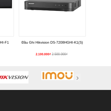
HI-F1
Đầu Ghi Hikvision DS-7208HGHI-K1(S)
Đầu Gh
2.500.000₫
2.100.000₫
2.