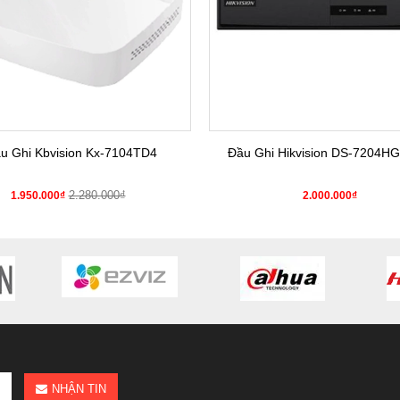
u Ghi Kbvision Kx-7104TD4
Đầu Ghi Hikvision DS-7204HG
2.280.000₫
1.950.000₫
2.000.000₫
NHẬN TIN