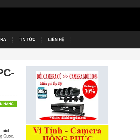
ERA
TIN TỨC
LIÊN HỆ
PC-
N HÀNG
g minh
ng Quốc.