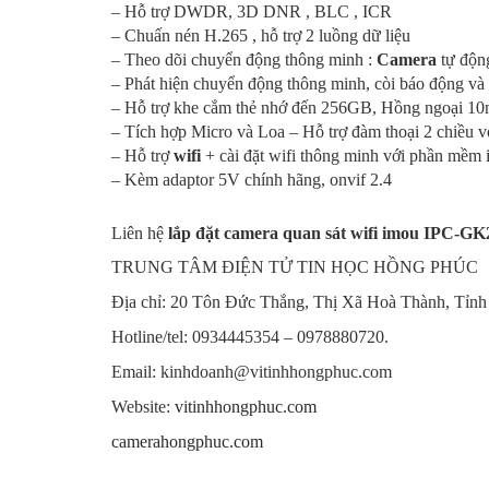
– Hỗ trợ DWDR, 3D DNR , BLC , ICR
– Chuấn nén H.265 , hỗ trợ 2 luồng dữ liệu
– Theo dõi chuyển động thông minh :
Camera
tự độn
– Phát hiện chuyển động thông minh,
còi báo động và 
– Hỗ trợ khe cắm thẻ nhớ đến 256GB, Hồng ngoại 1
– Tích hợp Micro và Loa – Hỗ trợ đàm thoại 2 chiều v
– Hỗ trợ
wifi
+ cài đặt wifi thông minh với phần mềm
– Kèm adaptor 5V chính hãng, onvif 2.4
Liên hệ
lắp đặt camera quan sát wifi
imou IPC-G
TRUNG TÂM ĐIỆN TỬ TIN HỌC HỒNG PHÚC
Địa chỉ: 20 Tôn Đức Thắng, Thị Xã Hoà Thành, Tỉnh
Hotline/tel: 0934445354 – 0978880720.
Email: kinhdoanh@vitinhhongphuc.com
Website:
vitinhhongphuc.com
camerahongphuc.com