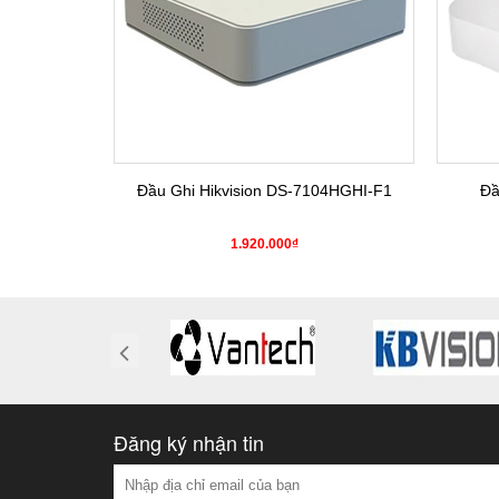
4HGHI-K1(S)
Đầu Ghi Hikvision DS-7104HGHI-F1
Đầ
0₫
1.920.000₫
Đăng ký nhận tin