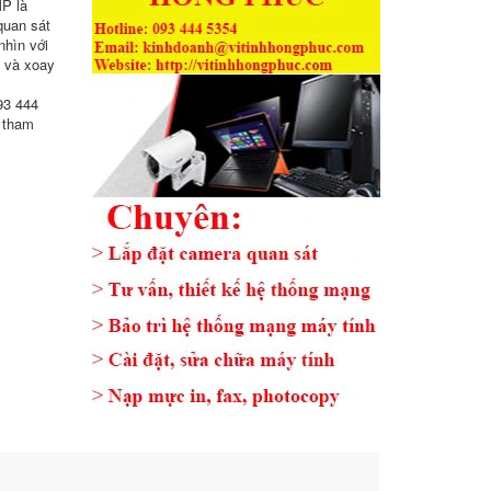
P là
quan sát
nhìn với
c và xoay
93 444
 tham