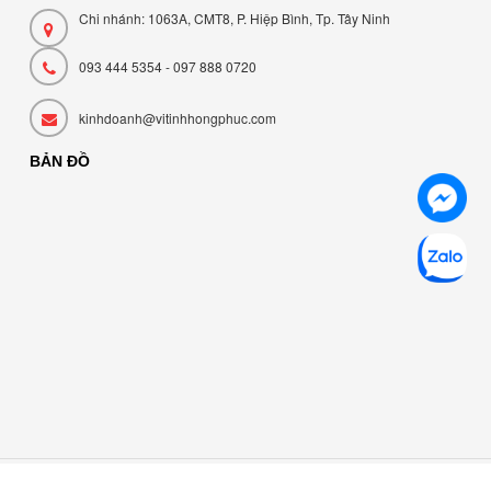
Chi nhánh: 1063A, CMT8, P. Hiệp Bình, Tp. Tây Ninh
093 444 5354 - 097 888 0720
kinhdoanh@vitinhhongphuc.com
BẢN ĐỒ
Cung cấp bởi
Bizweb