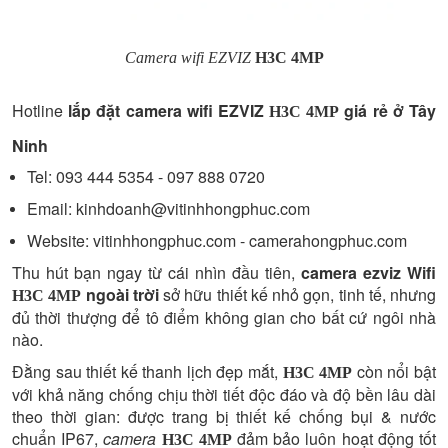
Camera wifi EZVIZ
H3C 4MP
Hotline
lắp đặt camera wifi EZVIZ
giá rẻ ở
Tây
H3C 4MP
Ninh
Tel: 093 444 5354 - 097 888 0720
Email: kinhdoanh@vitinhhongphuc.com
Website: vitinhhongphuc.com - camerahongphuc.com
Thu hút bạn ngay từ cái nhìn đầu tiên,
camera ezviz Wifi
ngoài trời
sở hữu thiết kế nhỏ gọn, tinh tế, nhưng
H3C 4MP
đủ thời thượng để tô điểm không gian cho bất cứ ngôi nhà
nào.
Đằng sau thiết kế thanh lịch đẹp mắt,
còn nổi bật
H3C 4MP
với khả năng chống chịu thời tiết độc đáo và độ bền lâu dài
theo thời gian: được trang bị thiết kế chống bụi & nước
chuẩn IP67,
camera
đảm bảo luôn hoạt động tốt
H3C 4MP