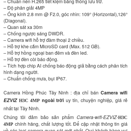
– Chuẩn nén H.265 tiết kiệm băng thông lưu trữ.
– Độ phân giải 4MP
– Ống kính 2.8 mm @ F2.0, góc nhìn: 109° (Horizontal),126°
(Diagonal).
– Quan sát xa 30m
– Chống ngược sáng DWDR.
– Camera wifi hỗ trợ đàm thoại 2 chiều.
– Hỗ trợ khe cắm MicroSD card (Max. 512 GB).
– Hỗ trợ hồng ngoại ban đêm và đèn led.
– Hỗ trợ đèn còi báo động.
– Tích hợp chip AI chống báo động giả bằng cách phân tích
hình dạng người.
– Chuẩn chống mưa, bụi IP67.
Camera Hồng Phúc Tây Ninh : địa chỉ bán
Camera wifi
EZVIZ
ngoài trời
uy tín, chuyện nghiệp, giá rẻ
H3C 4MP
nhất tại Tây Ninh.
Chúng tôi đảm bảo sản phẩm
Camera-wifi-EZVIZ-
H3C
chính hãng, chất lượng tốt. Để cập nhật thông tin giá
4MP
về các loại camera quan sát mới nhất, Quý khách hàng vui