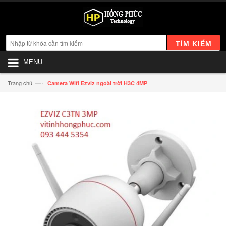
TÌM KIẾM
MENU
—›
Trang chủ
Camera Wifi Ezviz ngoài trời H3C 4MP