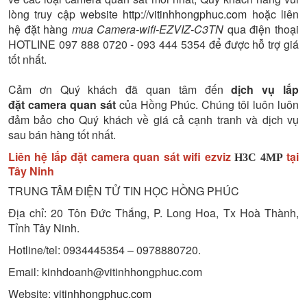
lòng truy cập website
http://vitinhhongphuc.com
hoặc liên
hệ đặt hàng
mua Camera-wifi-EZVIZ-C3TN
qua điện thoại
HOTLINE 097 888 0720 - 093 444 5354 để được hỗ trợ giá
tốt nhất.
Cảm ơn Quý khách đã quan tâm đến
dịch vụ lắp
đặt camera quan sát
của Hồng Phúc. Chúng tôi luôn luôn
đảm bảo cho Quý khách về giá cả cạnh tranh và dịch vụ
sau bán hàng tốt nhất.
Liên hệ lắp đặt camera quan sát wifi ezviz
tại
H3C 4MP
Tây Ninh
TRUNG TÂM ĐIỆN TỬ TIN HỌC HỒNG PHÚC
Địa chỉ: 20 Tôn Đức Thắng, P. Long Hoa, Tx Hoà Thành,
Tỉnh Tây Ninh.
Hotline/tel: 0934445354 – 0978880720.
Email: kinhdoanh@vitinhhongphuc.com
Website:
vitinhhongphuc.com