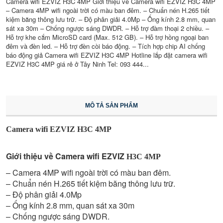
Camera wifi EZVIZ H3C 4MP Giới thiệu về Camera wifi EZVIZ H3C 4MP
– Camera 4MP wifi ngoài trời có màu ban đêm. – Chuẩn nén H.265 tiết
kiệm băng thông lưu trữ. – Độ phân giải 4.0Mp – Ống kính 2.8 mm, quan
sát xa 30m – Chống ngược sáng DWDR. – Hỗ trợ đàm thoại 2 chiều. –
Hỗ trợ khe cắm MicroSD card (Max. 512 GB). – Hỗ trợ hồng ngoại ban
đêm và đèn led. – Hỗ trợ đèn còi báo động. – Tích hợp chip AI chống
báo động giả Camera wifi EZVIZ H3C 4MP Hotline lắp đặt camera wifi
EZVIZ H3C 4MP giá rẻ ở Tây Ninh Tel: 093 444...
MÔ TẢ SẢN PHẨM
Camera wifi EZVIZ H3C 4MP
Giới thiệu về Camera wifi EZVIZ
H3C 4MP
– Camera 4MP wifi ngoài trời có màu ban đêm.
– Chuẩn nén H.265 tiết kiệm băng thông lưu trữ.
– Độ phân giải 4.0Mp
– Ống kính 2.8 mm, quan sát xa 30m
– Chống ngược sáng DWDR.