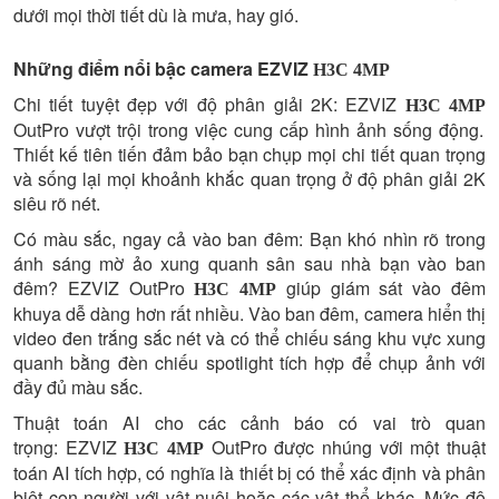
dưới mọi thời tiết dù là mưa, hay gió.
Những điểm nổi bậc camera EZVIZ
H3C 4MP
Chi tiết tuyệt đẹp với độ phân giải 2K: EZVIZ
H3C 4MP
OutPro vượt trội trong việc cung cấp hình ảnh sống động.
Thiết kế tiên tiến đảm bảo bạn chụp mọi chi tiết quan trọng
và sống lại mọi khoảnh khắc quan trọng ở độ phân giải 2K
siêu rõ nét.
Có màu sắc, ngay cả vào ban đêm: Bạn khó nhìn rõ trong
ánh sáng mờ ảo xung quanh sân sau nhà bạn vào ban
đêm? EZVIZ OutPro
giúp giám sát vào đêm
H3C 4MP
khuya dễ dàng hơn rất nhiều. Vào ban đêm, camera hiển thị
video đen trắng sắc nét và có thể chiếu sáng khu vực xung
quanh bằng đèn chiếu spotlight tích hợp để chụp ảnh với
đầy đủ màu sắc.
Thuật toán AI cho các cảnh báo có vai trò quan
trọng: EZVIZ
OutPro được nhúng với một thuật
H3C 4MP
toán AI tích hợp, có nghĩa là thiết bị có thể xác định và phân
biệt con người với vật nuôi hoặc các vật thể khác. Mức độ