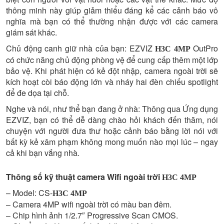
thông minh này giúp giảm thiểu đáng kể các cảnh báo vô
nghĩa mà bạn có thể thường nhận được với các camera
giám sát khác.
Chủ động canh giữ nhà của bạn: EZVIZ
OutPro
H3C 4MP
có chức năng chủ động phòng vệ để cung cấp thêm một lớp
bảo vệ. Khi phát hiện có kẻ đột nhập, camera ngoài trời sẽ
kích hoạt còi báo động lớn và nháy hai đèn chiếu spotlight
để đe dọa tại chỗ.
Nghe và nói, như thể bạn đang ở nhà: Thông qua Ứng dụng
EZVIZ, bạn có thể dễ dàng chào hỏi khách đến thăm, nói
chuyện với người đưa thư hoặc cảnh báo bằng lời nói với
bất kỳ kẻ xâm phạm không mong muốn nào mọi lúc – ngay
cả khi bạn vắng nhà.
Thông số kỹ thuật camera Wifi ngoài trời
H3C 4MP
– Model: CS-
H3C 4MP
– Camera 4MP wifi ngoài trời có màu ban đêm.
– Chip hình ảnh 1/2.7″ Progressive Scan CMOS.