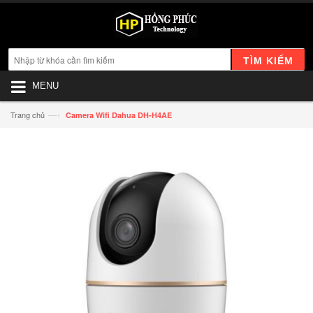
TÌM KIẾM
MENU
—›
Trang chủ
Camera Wifi Dahua DH-H4AE