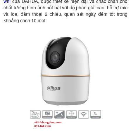
wifi
của DAHUA, được thiết kế hiện đại và chắc chắn cho
chất lượng hình ảnh nổi bật với độ phân giải cao, hỗ trợ míc
và loa, đàm thoại 2 chiều, quan sát ngày đêm tốt trong
khoảng cách 10 mét.