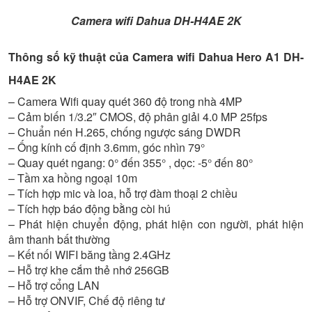
Camera wifi Dahua DH-H4AE 2K
Thông số kỹ thuật của Camera wifi Dahua Hero A1 DH-
H4AE 2K
– Camera Wifi quay quét 360 độ trong nhà 4MP
– Cảm biến 1/3.2″ CMOS, độ phân giải 4.0 MP 25fps
– Chuẩn nén H.265, chống ngược sáng DWDR
– Ống kính cố định 3.6mm, góc nhìn 79°
– Quay quét ngang: 0° đến 355° , dọc: -5° đến 80°
– Tầm xa hồng ngoại 10m
– Tích hợp mic và loa, hỗ trợ đàm thoại 2 chiều
– Tích hợp báo động bằng còi hú
– Phát hiện chuyển động, phát hiện con người, phát hiện
âm thanh bất thường
– Kết nối WIFI băng tầng 2.4GHz
– Hỗ trợ khe cắm thẻ nhớ 256GB
– Hỗ trợ cổng LAN
– Hỗ trợ ONVIF, Chế độ riêng tư