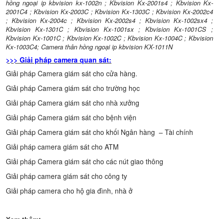
hồng ngoại ip kbvision kx-1002n
;
Kbvision Kx-2001s4
;
Kbvision Kx-
2001C4
;
Kbvision Kx-2003C
;
Kbvision Kx-1303C
;
Kbvision Kx-2002c4
;
Kbvision Kx-2004c
;
Kbvision Kx-2002s4
;
Kbvision Kx-1002sx4
;
Kbvision Kx-1301C
;
Kbvision Kx-1001sx
;
Kbvision Kx-1001CS
;
Kbvision Kx-1001C
;
Kbvision Kx-1002C
;
Kbvision Kx-1004C
;
Kbvision
Kx-1003C4
;
Camera thân hồng ngoại ip kbvision KX-1011N
>>> Giải pháp camera quan sát:
Giải pháp Camera giám sát cho cửa hàng
.
Giải pháp Camera giám sát cho trường học
Giải pháp Camera giám sát cho nhà xưởng
Giải pháp Camera giám sát cho bệnh viện
Giải pháp Camera giám sát cho khối Ngân hàng – Tài chính
Giải pháp camera giám sát cho ATM
Giải pháp Camera giám sát cho các nút giao thông
Giải pháp camera giám sát cho công ty
Giải pháp camera cho hộ gia đình, nhà ở