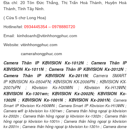
Địa chỉ: 20 Tôn Đức Thắng, Thị Trấn Hoà Thành, Huyện Hoà
Thành, Tỉnh Tây Ninh.
( Cửa 5 chợ Long Hoa)
Hotline/tel:
0934445354 – 0978880720
Email: kinhdoanh@vitinhhongphuc.com
Website:
vitinhhongphuc.com
camerahongphuc.com
Camera Thân IP KBVISION Kx-1012N
;
Camera Thân IP
KBVISION Kx-1011N
;
Camera Thân IP KBVISION Kx-2012N
;
Camera Thân IP KBVISION Kx-2011N
;
Camera SMART
IP KBVISION Kx-0504FN
;
KBVISION KX-2006PN
;
KBVISION KX-
2007sPN
;
Kbvision Kx-H30WN
;
Kbvision Kx-H13WN
;
KBVISION Kx-1301wn
;
KBVISION Kx-2002N;
KBVISION Kx-
1302N
;
KBVISION Kx-1001N
;
KBVISION Kx-2001N;
Camera
Smart IP Kbvision Kx-H30WN
;
Camera Smart IP Kbvision Kx-H13WN
;
Camera wifi ip kbvision kx-1301wn
;
Camera thân hồng ngoại ip kbvision
kx-2002n
;
Camera thân hồng ngoại ip kbvision kx-1302n
;
Camera thân
hồng ngoại ip kbvision kx-1001n
;
Camera thân hồng ngoại ip kbvision
kx-2001n
;
Camera thân hồng ngoại ip kbvision kx-1301n
;
Camera dome