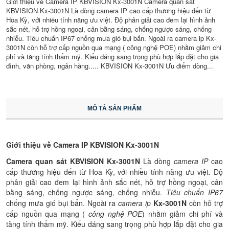
Giới thiệu về Camera IP KBVISION Kx-3001N Camera quan sát
KBVISION Kx-3001N Là dòng camera IP cao cấp thương hiệu đến từ
Hoa Kỳ, với nhiều tính năng ưu việt. Độ phân giải cao đem lại hình ảnh
sắc nét, hỗ trợ hồng ngoại, cân bằng sáng, chống ngược sáng, chống
nhiễu. Tiêu chuẩn IP67 chống mưa gió bụi bẩn. Ngoài ra camera ip Kx-
3001N còn hỗ trợ cấp nguồn qua mạng ( công nghệ POE) nhằm giảm chi
phí và tăng tính thẩm mỹ. Kiểu dáng sang trọng phù hợp lắp đặt cho gia
đình, văn phòng, ngân hàng..... KBVISION Kx-3001N Ưu điểm dòng...
MÔ TẢ SẢN PHẨM
Giới thiệu về Camera IP KBVISION Kx-3001N
Camera quan sát KBVISION Kx-3001N
Là dòng
camera IP
cao
cấp thương hiệu đến từ Hoa Kỳ, với nhiều tính năng ưu việt. Độ
phân giải cao đem lại hình ảnh sắc nét, hỗ trợ hồng ngoại, cân
bằng sáng, chống ngược sáng, chống nhiễu.
Tiêu chuẩn IP67
chống mưa gió bụi bẩn. Ngoài ra
camera ip
Kx-3001N
còn hỗ trợ
cấp nguồn qua mạng (
công nghệ POE
) nhằm giảm chi phí và
tăng tính thẩm mỹ. Kiểu dáng sang trọng phù hợp lắp đặt cho gia