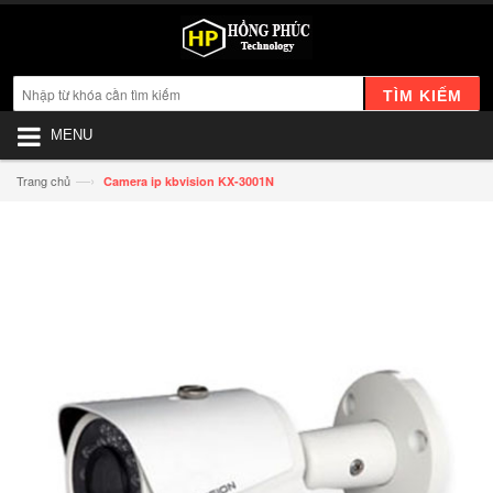
TÌM KIẾM
MENU
—›
Trang chủ
Camera ip kbvision KX-3001N