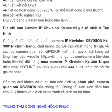
●Chuẩn chống bụi và nước IP67
●Chuẩn kết nối Onvif
●Nhiệt độ hoạt động -30~+60°C :có thể hoạt động ở môi trường
thời tiết khắc nghiệt như
khu vực băng giá hay bên trong kho lạnh ....
Địa chỉ bán Camera IP Kbvision
Kx-3001N
giá rẻ nhất
ở Tây
Ninh
Chúng tôi đảm bảo sản phẩm
camera IP Kbvision KBVISION
Kx-
3001N
chính hãng
, chất lượng tốt. Để cập nhật thông tin giá về
các loại camera quan sát KBVISION mới nhất, quý khách hàng vui
lòng truy cập website http://vitinhhongphuc.com/camera-kbvision
hoặc liên hệ đặt hàng
mua camera IP Kbvision
Kx-3001N
qua
điện thoại HOTLINE 097 888 0720 - 093 444 5354 để được hỗ trợ
giá tốt nhất.
Cảm ơn quý khách đã quan tâm đến dịch vụ
phân phối camera
quan sát KBVISION
của chúng tôi. Chúng tôi luôn luôn đảm bảo
cho Quý khách về giá cả cạnh tranh và dịch vụ tốt nhất.
TRUNG TÂM CÔNG NGHỆ HỒNG PHÚC