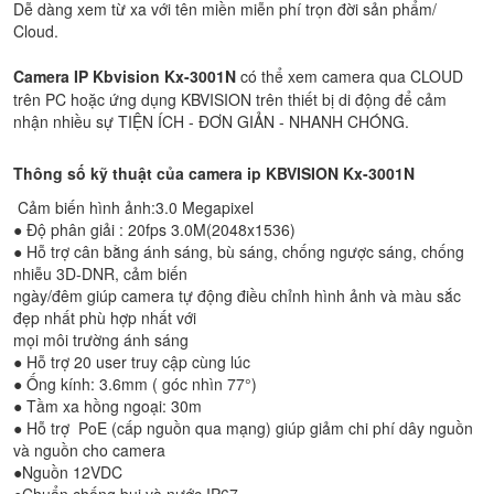
Dễ dàng xem từ xa với tên miền miễn phí trọn đời sản phẩm/
Cloud.
Camera IP Kbvision
Kx-3001N
có thể xem camera qua CLOUD
trên PC hoặc ứng dụng KBVISION trên thiết bị di động để cảm
nhận nhiều sự TIỆN ÍCH - ĐƠN GIẢN - NHANH CHÓNG.
Thông số kỹ thuật của camera ip KBVISION
Kx-3001N
Cảm biến hình ảnh:3.0 Megapixel
● Độ phân giải : 20fps 3.0M(2048x1536)
● Hỗ trợ cân bằng ánh sáng, bù sáng, chống ngược sáng, chống
nhiễu 3D-DNR, cảm biến
ngày/đêm giúp camera tự động điều chỉnh hình ảnh và màu sắc
đẹp nhất phù hợp nhất với
mọi môi trường ánh sáng
● Hỗ trợ 20 user truy cập cùng lúc
● Ống kính: 3.6mm ( góc nhìn 77°)
● Tầm xa hồng ngoại: 30m
● Hỗ trợ PoE (cấp nguồn qua mạng) giúp giảm chi phí dây nguồn
và nguồn cho camera
●Nguồn 12VDC