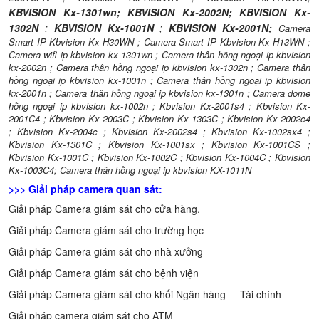
KBVISION Kx-1301wn
;
KBVISION Kx-2002N;
KBVISION Kx-
1302N
;
KBVISION Kx-1001N
;
KBVISION Kx-2001N;
Camera
Smart IP Kbvision Kx-H30WN
;
Camera Smart IP Kbvision Kx-H13WN
;
Camera wifi ip kbvision kx-1301wn
;
Camera thân hồng ngoại ip kbvision
kx-2002n
;
Camera thân hồng ngoại ip kbvision kx-1302n
;
Camera thân
hồng ngoại ip kbvision kx-1001n
;
Camera thân hồng ngoại ip kbvision
kx-2001n
;
Camera thân hồng ngoại ip kbvision kx-1301n
;
Camera dome
hồng ngoại ip kbvision kx-1002n
;
Kbvision Kx-2001s4
;
Kbvision Kx-
2001C4
;
Kbvision Kx-2003C
;
Kbvision Kx-1303C
;
Kbvision Kx-2002c4
;
Kbvision Kx-2004c
;
Kbvision Kx-2002s4
;
Kbvision Kx-1002sx4
;
Kbvision Kx-1301C
;
Kbvision Kx-1001sx
;
Kbvision Kx-1001CS
;
Kbvision Kx-1001C
;
Kbvision Kx-1002C
;
Kbvision Kx-1004C
;
Kbvision
Kx-1003C4
;
Camera thân hồng ngoại ip kbvision KX-1011N
>>> Giải pháp camera quan sát:
Giải pháp Camera giám sát cho cửa hàng
.
Giải pháp Camera giám sát cho trường học
Giải pháp Camera giám sát cho nhà xưởng
Giải pháp Camera giám sát cho bệnh viện
Giải pháp Camera giám sát cho khối Ngân hàng – Tài chính
Giải pháp camera giám sát cho ATM