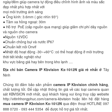
ngày/đêm giúp camera tự động điều chỉnh hình ảnh và màu sắc
đẹp nhất phù hợp nhất với
mọi môi trường ánh sáng
● Ống kính: 3.6mm ( góc nhìn 93°)
● Tầm xa hồng ngoại: 30m
● Hỗ trợ PoE (cấp nguồn qua mạng) giúp giảm chi phí dây nguồn
và nguồn cho camera
●Nguồn 12VDC
●Chuẩn chống bụi và nước IP67
●Chuẩn kết nối Onvif
●Nhiệt độ hoạt động -30~+60°C :có thể hoạt động ở môi trường
thời tiết khắc nghiệt như
khu vực băng giá hay bên trong kho lạnh ....
Địa chỉ bán Camera IP Kbvision
Kx-1012N
giá rẻ nhất ở
Tây
Ninh
Chúng tôi đảm bảo sản phẩm
camera IP Kbvision chính hãng
,
chất lượng tốt. Để cập nhật thông tin giá về các loại camera quan
sát KBVISION mới nhất, quý khách hàng vui lòng truy cập website
http://vitinhhongphuc.com/camera-kbvision hoặc liên hệ đặt hàng
mua camera IP Kbvision
Kx-1012N
qua điện thoại HOTLINE 097
888 0720 - 093 444 5354 để được hỗ trợ giá tốt nhất.