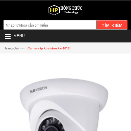
TÌM KIẾM
MENU
—›
Trang chủ
Camera ip kbvision kx-1012n