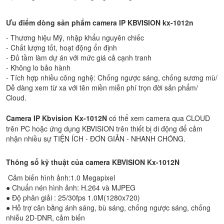
Ưu điểm dòng sản phẩm camera IP KBVISION kx-1012n
- Thương hiệu Mỹ, nhập khẩu nguyên chiếc
- Chất lượng tốt, hoạt động ổn định
- Đủ tầm làm dự án với mức giá cả cạnh tranh
- Không lo bảo hành
- Tích hợp nhiều công nghệ: Chống ngược sáng, chống sương mù/
Dễ dàng xem từ xa với tên miền miễn phí trọn đời sản phẩm/
Cloud.
Camera IP Kbvision
Kx-1012N
có thể xem camera qua CLOUD
trên PC hoặc ứng dụng KBVISION trên thiết bị di động để cảm
nhận nhiều sự TIỆN ÍCH - ĐƠN GIẢN - NHANH CHÓNG.
Thông số kỹ thuật của camera KBVISION
Kx-1012N
Cảm biến hình ảnh:1.0 Megapixel
● Chuẩn nén hình ảnh: H.264 và MJPEG
● Độ phân giải : 25/30fps 1.0M(1280x720)
● Hỗ trợ cân bằng ánh sáng, bù sáng, chống ngược sáng, chống
nhiễu 2D-DNR, cảm biến