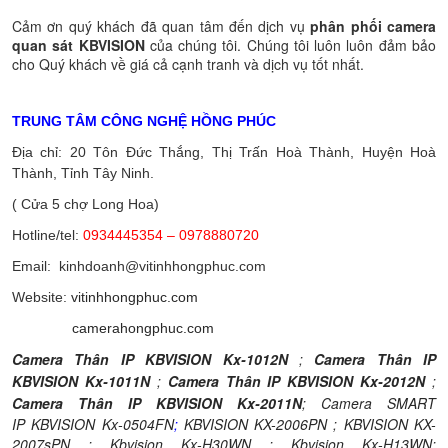
Cảm ơn quý khách đã quan tâm đến dịch vụ
phân phối camera
quan sát KBVISION
của chúng tôi. Chúng tôi luôn luôn đảm bảo
cho Quý khách về giá cả cạnh tranh và dịch vụ tốt nhất.
TRUNG TÂM CÔNG NGHỆ HỒNG PHÚC
Địa chỉ: 20 Tôn Đức Thắng, Thị Trấn Hoà Thành, Huyện Hoà
Thành, Tỉnh Tây Ninh.
( Cửa 5 chợ Long Hoa)
Hotline/tel:
0934445354 – 0978880720
Email: kinhdoanh@vitinhhongphuc.com
Website:
vitinhhongphuc.com
camerahongphuc.com
Camera Thân IP KBVISION Kx-1012N
;
Camera Thân IP
KBVISION Kx-1011N
;
Camera Thân IP KBVISION Kx-2012N
;
Camera Thân IP KBVISION Kx-2011N
;
Camera SMART
IP KBVISION Kx-0504FN
;
KBVISION KX-2006PN
;
KBVISION KX-
2007sPN
;
Kbvision Kx-H30WN
;
Kbvision Kx-H13WN
;