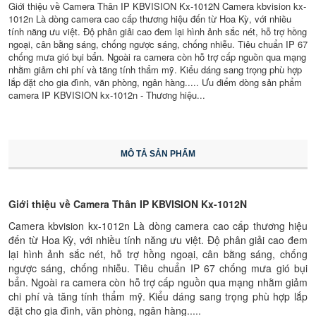
Giới thiệu về Camera Thân IP KBVISION Kx-1012N Camera kbvision kx-
1012n Là dòng camera cao cấp thương hiệu đến từ Hoa Kỳ, với nhiều
tính năng ưu việt. Độ phân giải cao đem lại hình ảnh sắc nét, hỗ trợ hồng
ngoại, cân bằng sáng, chống ngược sáng, chống nhiễu. Tiêu chuẩn IP 67
chống mưa gió bụi bẩn. Ngoài ra camera còn hỗ trợ cấp nguồn qua mạng
nhằm giảm chi phí và tăng tính thẩm mỹ. Kiểu dáng sang trọng phù hợp
lắp đặt cho gia đình, văn phòng, ngân hàng..... Ưu điểm dòng sản phẩm
camera IP KBVISION kx-1012n - Thương hiệu...
MÔ TẢ SẢN PHẨM
Giới thiệu về Camera Thân IP KBVISION Kx-1012N
Camera kbvision kx-1012n Là dòng camera cao cấp thương hiệu
đến từ Hoa Kỳ, với nhiều tính năng ưu việt. Độ phân giải cao đem
lại hình ảnh sắc nét, hỗ trợ hồng ngoại, cân bằng sáng, chống
ngược sáng, chống nhiễu. Tiêu chuẩn IP 67 chống mưa gió bụi
bẩn. Ngoài ra camera còn hỗ trợ cấp nguồn qua mạng nhằm giảm
chi phí và tăng tính thẩm mỹ. Kiểu dáng sang trọng phù hợp lắp
đặt cho gia đình, văn phòng, ngân hàng.....