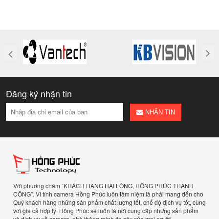
Đăng ký nhận tin
NHẬN TIN
Với phuơng châm “KHÁCH HÀNG HÀI LÒNG, HỒNG PHÚC THÀNH
CÔNG”. Vi tính camera Hồng Phúc luôn tâm niệm là phải mang đến cho
Quý khách hàng những sản phẩm chất lượng tốt, chế độ dịch vụ tốt, cùng
với giá cả hợp lý. Hồng Phúc sẽ luôn là nơi cung cấp những sản phẩm
và dịch vụ về camera, nhà thông minh tin cậy của mọi người.