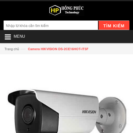
TÌM KIẾM
MENU
—›
Trang chủ
Camera HIKVISION DS-2CE16HOT-IT5F