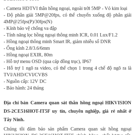
- Camera HDTVI thân hồng ngoại, ngoài trời 5MP - Vỏ kim loại
- Độ phân giải 5MP@20fps, có thể chuyển xuống độ phân giải
4MP@25fps(P)/30fps(N)
- Kính bảo vệ chống va đập
- Tính năng lọc hồng ngoại thông minh ICR, 0.01 Lux/F1.2
- Hồng ngoại thông minh Smart IR, giảm nhiễu số DNR
- Ống kính 2.8/3.6/6mm
- Hồng ngoại EXIR, 80m
- Hỗ trợ menu OSD (qua cáp đồng trục), IP67
- Hỗ trợ 1 ngõ ra video, có thể chọn 1 trong 4 chế độ ngõ ra là
TVI/AHD/CVI/CVBS
- Nguồn cấp: 12V DC
- Bảo hành: 24 tháng
Địa chỉ bán Camera quan sát thân hồng ngoại HIKVISION
DS-2CE516HOT-IT5F uy tín, chuyên nghiệp, giá rẻ nhất ở
Tây Ninh.
Chúng tôi đảm bảo sản phẩm Camera quan sát hồng ngoại