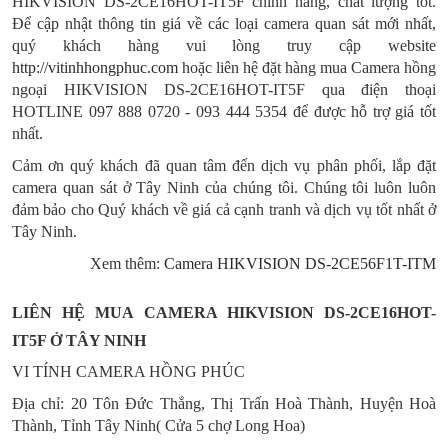
HIKVISION DS-2CE16HOT-IT5F chính hãng, chất lượng tốt.
Để cập nhật thông tin giá về các loại camera quan sát mới nhất,
quý khách hàng vui lòng truy cập website
http://vitinhhongphuc.com
hoặc liên hệ đặt hàng mua Camera hồng
ngoại HIKVISION DS-2CE16HOT-IT5F qua điện thoại
HOTLINE 097 888 0720 - 093 444 5354 để được hỗ trợ giá tốt
nhất.
Cảm ơn quý khách đã quan tâm đến dịch vụ phân phối, lắp đặt
camera quan sát ở Tây Ninh của chúng tôi. Chúng tôi luôn luôn
đảm bảo cho Quý khách về giá cả cạnh tranh và dịch vụ tốt nhất ở
Tây Ninh.
Xem thêm:
Camera HIKVISION DS-2CE56F1T-ITM
LIÊN HỆ MUA CAMERA HIKVISION DS-2CE16HOT-
IT5F Ở TÂY NINH
VI TÍNH CAMERA HỒNG PHÚC
Địa chỉ: 20 Tôn Đức Thắng, Thị Trấn Hoà Thành, Huyện Hoà
Thành, Tỉnh Tây Ninh
( Cửa 5 chợ Long Hoa)