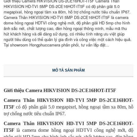
Giới thiệu Camera HIKVISION DS-2CE16HOT-IT5F Camera Thân
HIKVISION HD-TVI 5MP DS-2CE16HOT-IT5F có độ phân giải 5.0
megapixel, hồng ngoại tầm xa 80m, hỗ trợ chống nước tiêu chuẩn IP67.
Camera Thân HIKVISION HD-TVI 5MP DS-2CE16HOT-IT5F là camera
dome hồng ngoại HDTVI công nghệ mới, độ phân giải HD 5mp cho hình
ảnh sắc nét, chất lượng cao, đèn hồng ngoại thông minh, mẫu mã thu
hút khách hàng và dễ dàng sử dụng, có nhiều tính năng ưu việt giúp
người tiêu dùng có thể quản lý gia đình và công việc một cách hiệu quả.
Tại showroom Hongphuccamera phân phối, tư vấn lắp đặt...
MÔ TẢ SẢN PHẨM
Giới thiệu Camera HIKVISION DS-2CE16HOT-IT5F
Camera Thân HIKVISION HD-TVI 5MP DS-2CE16HOT-
IT5F
có độ phân giải 5.0 megapixel, hồng ngoại tầm xa 80m, hỗ
trợ chống nước tiêu chuẩn IP67.
Camera Thân HIKVISION HD-TVI 5MP DS-2CE16HOT-
IT5F
là camera dome hồng ngoại HDTVI công nghệ mới, độ
phân giải HD 5mp cho hình ảnh sắc nét, chất lượng cao, đèn hồng