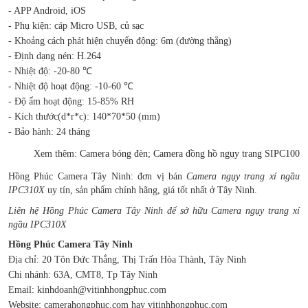
- APP Android, iOS
- Phụ kiện: cáp Micro USB, củ sạc
- Khoảng cách phát hiện chuyển động: 6m (đường thẳng)
- Định dạng nén: H.264
- Nhiệt độ: -20-80 ℃
- Nhiệt độ hoạt động: -10-60 ℃
- Độ ẩm hoạt động: 15-85% RH
- Kích thước(d*r*c): 140*70*50 (mm)
- Bảo hành: 24 tháng
Xem thêm:
Camera bóng đèn
;
Camera đồng hồ ngụy trang SIPC100
Hồng Phúc Camera Tây Ninh: đơn vị bán
Camera ngụy trang xí ngầu
IPC310X
uy tín, sản phẩm chính hãng, giá tốt nhất ở Tây Ninh.
Liên hệ Hồng Phúc Camera Tây Ninh để sở hữu Camera ngụy trang xí
ngầu IPC310X
Hồng Phúc Camera Tây Ninh
Địa chỉ: 20 Tôn Đức Thắng, Thị Trấn Hòa Thành, Tây Ninh
Chi nhánh: 63A, CMT8, Tp Tây Ninh
Email: kinhdoanh@vitinhhongphuc.com
Website: camerahongphuc.com hay vitinhhongphuc.com