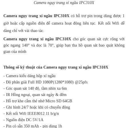
Camera ngụy trang xí ngầu IPC310X
Camera ngụy trang xí ngầu IPC310X
có hỗ trợ pin trong dùng được 1
giờ hoặc cấp nguồn điện để camera hoạt động liên tục. Kết nối Wifi dễ
dàng chỉ với vài thao tác.
Camera ngụy trang xí ngầu IPC310X
cho góc quan sát cực rộng với
góc ngang 140° và dọc là 70°, giúp bạn tha hồ quan sát bao quát không
gian của mình
Thông số kỹ thuật của Camera ngụy trang xí ngầu IPC310X
- Camera kiểu dáng hộp xí ngầu
- Độ phân giải Full HD 1080P(1280*1080) @25pfs
- Góc quan sát 140 độ, tầm nhìn xa 6m
- IR Hồng ngoại, quan sát ngày & đêm
- Hỗ trợ khe cắm thẻ nhớ Micro SD 64GB
- Ghi hình 24/7 hoặc khi có chuyển động
- Kết nối Wifi IEEE8012.11 b/g/n
- Nguồn điện DC 5V/1A
- Pin có sẵn 350 mAh - pin dùng 1h