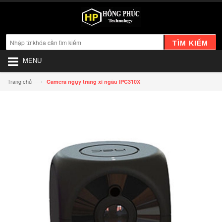
TÌM KIẾM
MENU
—›
Trang chủ
Camera ngụy trang xí ngầu IPC310X