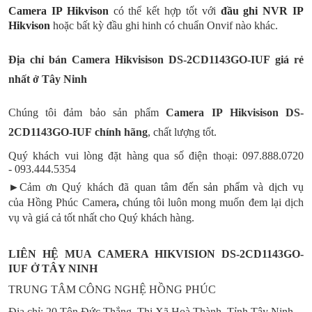
Camera IP Hikvison
có thể kết hợp tốt với
đầu ghi NVR IP
Hikvison
hoặc bất kỳ đầu ghi hinh có chuẩn Onvif nào khác.
Địa chỉ bán Camera
Hikvisison
DS-2CD1143GO-IUF
giá rẻ
nhất ở Tây Ninh
Chúng tôi đảm bảo sản phẩm
Camera IP
Hikvisison
DS-
2CD1143GO-IUF
chính hãng
, chất lượng tốt.
Quý khách vui lòng đặt hàng qua số điện thoại: 097.888.0720
- 093.444.5354
►Cảm ơn Quý khách đã quan tâm đến
sản phẩm
và
dịch vụ
của Hồng Phúc Camera
,
chúng tôi luôn mong muốn đem lại dịch
vụ và giá cả tốt nhất cho Quý khách hàng.
LIÊN HỆ MUA CAMERA HIKVISION DS-2CD1143GO-
IUF Ở TÂY NINH
TRUNG TÂM CÔNG NGHỆ HỒNG PHÚC
Địa chỉ: 20 Tôn Đức Thắng, Thị Xã Hoà Thành, Tỉnh Tây Ninh.