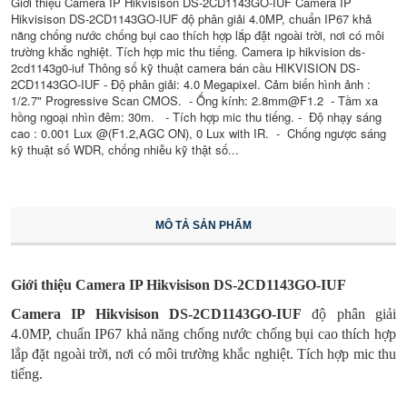
Giới thiệu Camera IP Hikvisison DS-2CD1143GO-IUF Camera IP
Hikvisison DS-2CD1143GO-IUF độ phân giải 4.0MP, chuẩn IP67 khả
năng chống nước chống bụi cao thích hợp lắp đặt ngoài trời, nơi có môi
trường khắc nghiệt. Tích hợp mic thu tiếng. Camera ip hikvision ds-
2cd1143g0-iuf Thông số kỹ thuật camera bán cầu HIKVISION DS-
2CD1143GO-IUF - Độ phân giải: 4.0 Megapixel. Cảm biến hình ảnh :
1/2.7" Progressive Scan CMOS. - Ống kính: 2.8mm@F1.2 - Tầm xa
hồng ngoại nhìn đêm: 30m. - Tích hợp mic thu tiếng. - Độ nhạy sáng
cao : 0.001 Lux @(F1.2,AGC ON), 0 Lux with IR. - Chống ngược sáng
kỹ thuật số WDR, chống nhiễu kỹ thật số...
MÔ TẢ SẢN PHẨM
Giới thiệu Camera IP Hikvisison DS-2CD1143GO-IUF
Camera IP Hikvisison DS-2CD1143GO-IUF
độ phân giải
4.0MP, chuẩn IP67 khả năng chống nước chống bụi cao thích hợp
lắp đặt ngoài trời, nơi có môi trường khắc nghiệt. Tích hợp mic thu
tiếng.