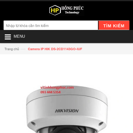
TÌM KIẾM
MENU
—›
Trang chủ
Camera IP HIK DS-2CD1143GO-IUF