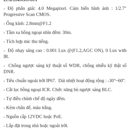
- Độ phân giải: 4.0 Megapixel. Cảm biến hình ảnh : 1/2.7"
Progressive Scan CMOS.
- Ống kính: 2.8mm@F1.2
-
Tầm xa hồng ngoại nhìn đêm: 30m.
- Tích hợp mic thu tiếng.
- Độ nhạy sáng cao : 0.001 Lux @(F1.2,AGC ON), 0 Lux with
IR.
- Chống ngược sáng kỹ thuật số WDR, chống nhiễu kỹ thật số
DNR.
-
Tiêu chuẩn ngoài trời IP67.
Dải nhiệt hoạt động rộng : -30°~60°.
-
Cắt lọc hồng ngoại ICR. Chức năng bù ngược sáng BLC.
- Tự điều chỉnh chế độ ngày đêm.
- Kèm chân đế, màu trắng.
-
Nguồn cấp 12VDC hoặc PoE.
-
Lắp đặt trong nhà hoặc ngoài trời.