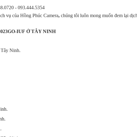
88.0720 - 093.444.5354
ịch vụ
của Hồng Phúc Camera
,
chúng tôi luôn mong muốn đem lại dịch
023GO-IUF Ở TÂY NINH
 Tây Ninh.
inh.
nh.
.