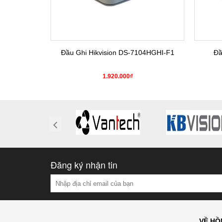
4HGHI-K1(S)
Đầu Ghi Hikvision DS-7104HGHI-F1
Đầ
0₫
1.920.000₫
Đăng ký nhận tin
VỀ HỒ