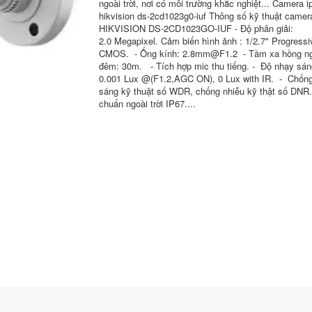
ngoài trời, nơi có môi trường khắc nghiệt... Camera i
hikvision ds-2cd1023g0-iuf Thông số kỹ thuật camer
HIKVISION DS-2CD1023GO-IUF - Độ phân giải:
2.0 Megapixel. Cảm biến hình ảnh : 1/2.7" Progress
CMOS. - Ống kính: 2.8mm@F1.2 - Tầm xa hồng ng
đêm: 30m. - Tích hợp mic thu tiếng. - Độ nhạy sán
0.001 Lux @(F1.2,AGC ON), 0 Lux with IR. - Chốn
sáng kỹ thuật số WDR, chống nhiễu kỹ thật số DNR.
chuẩn ngoài trời IP67....