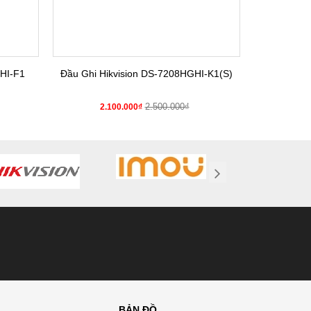
HI-F1
Đầu Ghi Hikvision DS-7208HGHI-K1(S)
Đầu Gh
2.500.000₫
2.100.000₫
2.
BẢN ĐỒ