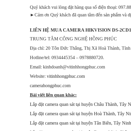
Quý khách vui lòng đặt hàng qua số điện thoại: 097.8
►Cảm ơn Quý khách đã quan tâm đến
sản phẩm
và
d
LIÊN HỆ MUA CAMERA HIKVISION DS-2CD1
TRUNG TÂM CÔNG NGHỆ HỒNG PHÚC
Địa chỉ: 20 Tôn Đức Thắng, Thị Xã Hoà Thành, Tỉnh
Hotline/tel: 0934445354 – 0978880720.
Email: kinhdoanh@vitinhhongphuc.com
Website:
vitinhhongphuc.com
camerahongphuc.com
Bài viết liên quan khác:
Lắp đặt camera quan sát tại huyện Châu Thành, Tây N
Lắp đặt camera quan sát tại huyện Hoà Thành, Tây Ni
Lắp đặt camera quan sát tại huyện Tân Biên, Tây Ninh