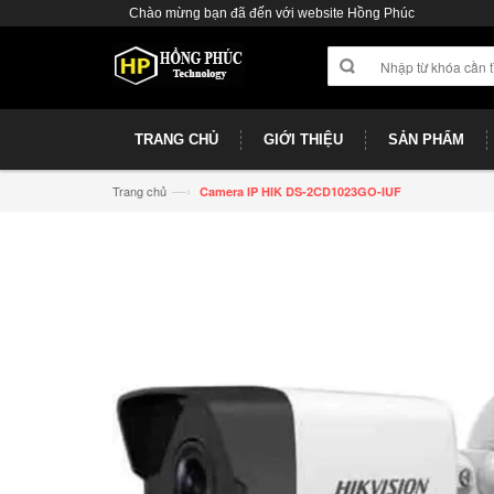
Chào mừng bạn đã đến với website Hồng Phúc
TRANG CHỦ
GIỚI THIỆU
SẢN PHẨM
—›
Trang chủ
Camera IP HIK DS-2CD1023GO-IUF