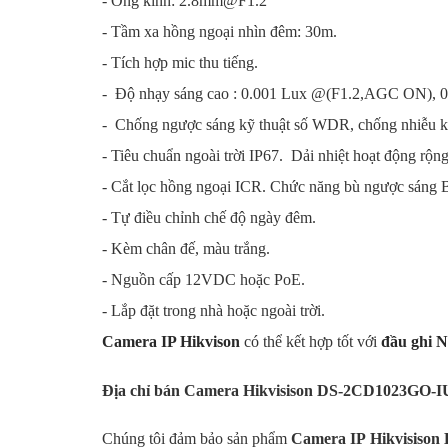
- Ống kính: 2.8mm@F1.2
-
Tầm xa hồng ngoại nhìn đêm: 30m.
- Tích hợp mic thu tiếng.
- Độ nhạy sáng cao : 0.001 Lux @(F1.2,AGC ON), 0
- Chống ngược sáng kỹ thuật số WDR, chống nhiễu 
-
Tiêu chuẩn ngoài trời IP67.
Dải nhiệt hoạt động rộng
-
Cắt lọc hồng ngoại ICR. Chức năng bù ngược sáng
- Tự điều chỉnh chế độ ngày đêm.
- Kèm chân đế, màu trắng.
-
Nguồn cấp 12VDC hoặc PoE.
-
Lắp đặt trong nhà hoặc ngoài trời.
Camera IP Hikvison
có thể kết hợp tốt với
đầu ghi 
Địa chỉ bán Camera
Hikvisison
DS-2CD1023GO-I
Chúng tôi đảm bảo sản phẩm
Camera IP
Hikvisison