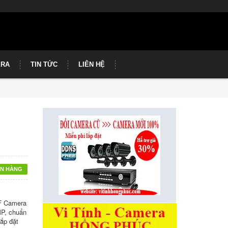
ERA
TIN TỨC
LIÊN HỆ
N HÀNG
F Camera
MP, chuẩn
ắp đặt