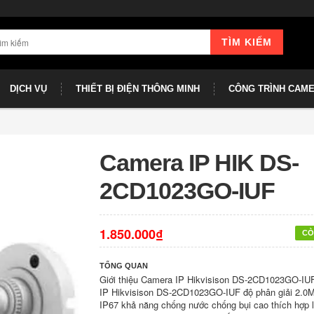
TÌM KIẾM
DỊCH VỤ
THIẾT BỊ ĐIỆN THÔNG MINH
CÔNG TRÌNH CAM
Camera IP HIK DS-
2CD1023GO-IUF
1.850.000₫
CÒ
TỔNG QUAN
Giới thiệu Camera IP Hikvisison DS-2CD1023GO-IU
IP Hikvisison DS-2CD1023GO-IUF độ phân giải 2.0
IP67 khả năng chống nước chống bụi cao thích hợp l