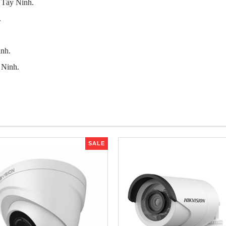
 Tây Ninh.
.
inh.
 Ninh.
SALE