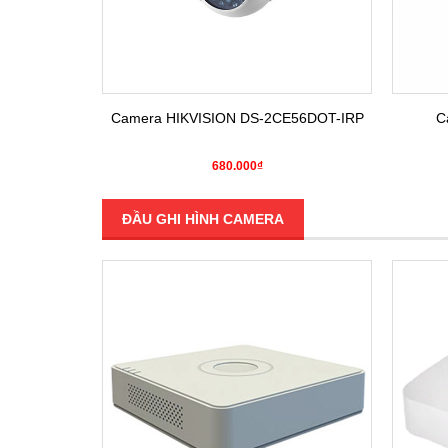
E16COT-IRP
Camera HIKVISION DS-2CE56DOT-IRP
C
680.000₫
ĐẦU GHI HÌNH CAMERA
SALE