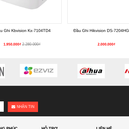
u Ghi Kbvision Kx-7104TD4
Đầu Ghi Hikvision DS-7204HG
2.280.000₫
1.950.000₫
2.000.000₫
NHẬN TIN
NG PHÚC
HỖ TRỢ
LIÊN HỆ