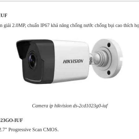
-IUF
 giải 2.0MP, chuẩn IP67 khả năng chống nước chống bụi cao thích hợp l
Camera ip hikvision ds-2cd1023g0-iuf
023GO-IUF
1/2.7" Progressive Scan CMOS.