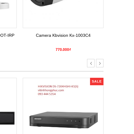
DOT-IRP
Camera Kbvision Kx-1003C4
Camera H
770.000₫
SALE