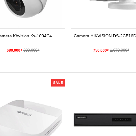
amera Kbvision Kx-1004C4
Camera HIKVISION DS-2CE16
800.000₫
1.070.000₫
680.000₫
750.000₫
SALE