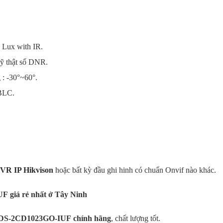
 Lux with IR.
kỹ thật số DNR.
 : -30°~60°.
 BLC.
NVR IP Hikvison
hoặc bất kỳ đầu ghi hinh có chuẩn Onvif nào khác.
UF
giá rẻ nhất ở Tây Ninh
DS-2CD1023GO-IUF
chính hãng
, chất lượng tốt.