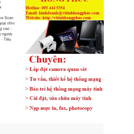
p
a
ive Scan
oại nhìn
g cao :
g ngược
 - Tiêu