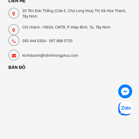
LIÊN HỆ
20 Tôn Đức Thắng (Cửa 5, Chợ Long Hoa) Thị Xã Hòa Thành,
Tây Ninh.
Chi nhánh: 1063A, CMT8, P. Hiệp Bình, Tp. Tây Ninh
093 444 5354 - 097 888 0720
kinhdoanh@vitinhhongphuc.com
BẢN ĐỒ