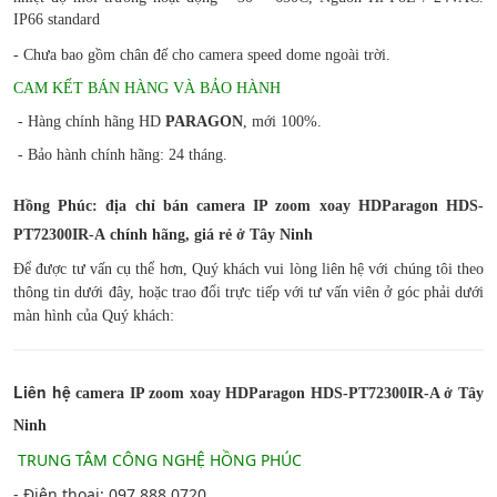
IP66 standard
- Chưa bao gồm chân đế cho camera speed dome ngoài trời.
CAM KẾT BÁN HÀNG VÀ BẢO HÀNH
- Hàng chính hãng HD
PARAGON
, mới 100%.
- Bảo hành chính hãng: 24 tháng.
Hồng Phúc: địa chỉ bán camera IP zoom xoay HDParagon
HDS-
PT72300IR-A
chính hãng, giá rẻ ở Tây Ninh
Để được tư vấn cụ thể hơn, Quý khách vui lòng liên hệ với chúng tôi theo
thông tin dưới đây, hoặc trao đổi trực tiếp với tư vấn viên ở góc phải dưới
màn hình của Quý khách:
Liên hệ
camera IP zoom xoay HDParagon
HDS-PT72300IR-A ở Tây
Ninh
TRUNG TÂM CÔNG NGHỆ HỒNG PHÚC
- Điện thoại: 097 888 0720