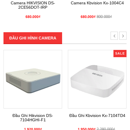
Camera HIKVISION DS-
Camera Kbvision Kx-1004C4
2CE56DOT-IRP
800.000₫
680.000₫
680.000₫
ĐẦU GHI HÌNH CAMERA
SALE
Đầu Ghi Hikvision DS-
Đầu Ghi Kbvision Kx-7104TD4
7104HGHI-F1
2.280.000₫
1.920.000₫
1.950.000₫