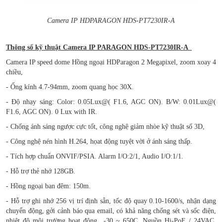
Camera IP HDPARAGON HDS-PT7230IR-A
Thông số kỹ thuật Camera IP PARAGON HDS-PT7230IR-A
Camera IP speed dome Hồng ngoại HDParagon 2 Megapixel, zoom xoay 4
chiều,
- Ống kính 4.7-94mm, zoom quang học 30X.
- Độ nhạy sáng: Color: 0.05Lux@( F1.6, AGC ON). B/W: 0.01Lux@(
F1.6, AGC ON). 0 Lux with IR.
- Chống ánh sáng ngược cực tốt, công nghệ giảm nhòe kỹ thuật số 3D,
- Công nghệ nén hình H.264, họat động tuyệt vời ở ánh sáng thấp.
- Tích hợp chuẩn ONVIF/PSIA. Alarm I/O:2/1, Audio I/O:1/1.
- Hỗ trợ thẻ nhớ 128GB.
- Hồng ngoại ban đêm: 150m.
- Hỗ trợ ghi nhớ 256 vị trí định sẵn, tốc độ quay 0.10-1600/s, nhận dạng
chuyển động, gởi cảnh báo qua email, có khả năng chống sét và sốc điện,
nhiệt độ môi trường hoạt động -30 ~ 650C, Nguồn Hi-PoE / 24VAC.