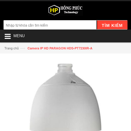
TÌM KIẾM
MENU
—›
Trang chủ
Camera IP HD PARAGON HDS-PT7230IR-A