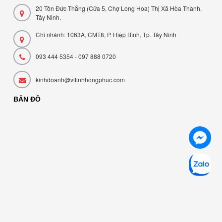
20 Tôn Đức Thắng (Cửa 5, Chợ Long Hoa) Thị Xã Hòa Thành,
Tây Ninh.
Chi nhánh: 1063A, CMT8, P. Hiệp Bình, Tp. Tây Ninh
093 444 5354 - 097 888 0720
kinhdoanh@vitinhhongphuc.com
BẢN ĐỒ