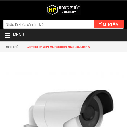
TÌM KIẾM
MENU
—›
Trang chủ
Camera IP WIFI HDParagon HDS-2020IRPW