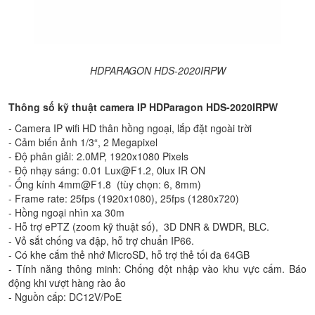
HDPARAGON HDS-2020IRPW
Thông số kỹ thuật camera IP HDParagon HDS-2020IRPW
- Camera IP wifi HD thân hồng ngoại, lắp đặt ngoài trời
- Cảm biến ảnh 1/3“, 2 Megapixel
- Độ phân giải: 2.0MP, 1920x1080 Pixels
-
Độ nhạy sáng: 0.01 Lux@F1.2, 0lux IR ON
- Ống kính 4mm@F1.8 (tùy chọn: 6, 8mm)
- Frame rate: 25fps (1920x1080), 25fps (1280x720)
- Hồng ngoại nhìn xa 30m
- Hỗ trợ
ePTZ (zoom kỹ thuật số), 3D DNR & DWDR, BLC.
- Vỏ sắt chống va đập, hỗ trợ chuẩn IP66.
- Có khe cắm thẻ nhớ MicroSD, hỗ trợ thẻ tối đa 64GB
- Tính năng thông minh: Chống đột nhập vào khu vực cấm. Báo
động khi vượt hàng rào ảo
- Nguồn cấp:
DC12V/PoE