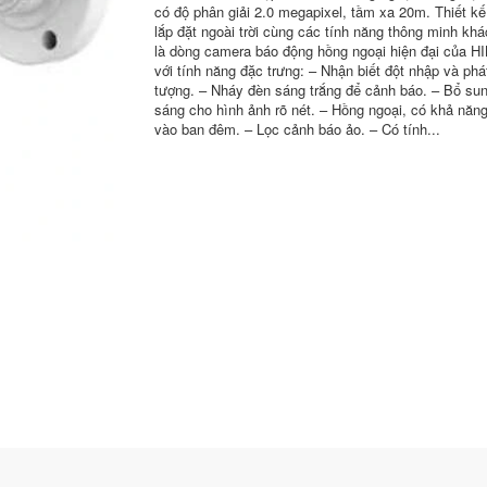
có độ phân giải 2.0 megapixel, tầm xa 20m. Thiết kế 
lắp đặt ngoài trời cùng các tính năng thông minh kh
là dòng camera báo động hồng ngoại hiện đại của 
với tính năng đặc trưng: – Nhận biết đột nhập và phát
tượng. – Nháy đèn sáng trắng để cảnh báo. – Bổ su
sáng cho hình ảnh rõ nét. – Hồng ngoại, có khả năng
vào ban đêm. – Lọc cảnh báo ảo. – Có tính...