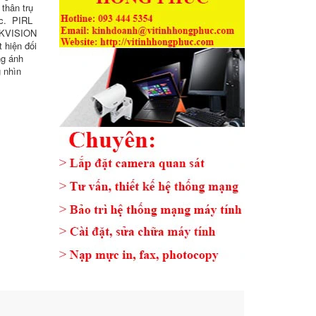
thân trụ
ác. PIRL
HIKVISION
 hiện đối
ng ánh
 nhìn