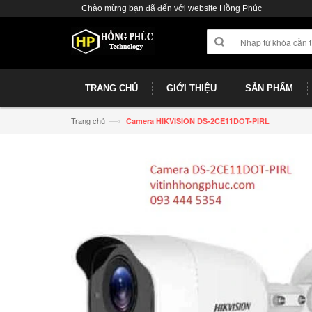
Chào mừng bạn đã đến với website Hồng Phúc
TRANG CHỦ
GIỚI THIỆU
SẢN PHẨM
—›
Trang chủ
Camera HIKVISION DS-2CE11DOT-PIRL