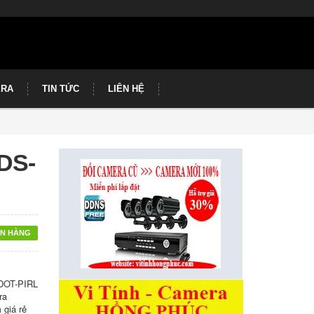
ERA
TIN TỨC
LIÊN HỆ
DS-
N HÀNG
1DOT-PIRL
ra
 giá rẻ