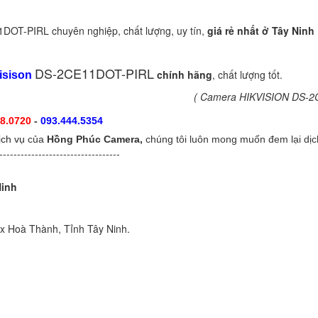
OT-PIRL chuyên nghiệp, chất lượng, uy tín,
giá rẻ nhất ở Tây Ninh
DS-2CE11DOT-PIRL
chính hãng
, chất lượng tốt.
isison
( Camera HIKVISION DS-2C
8.0720
-
093.444.5354
ịch vụ
của
Hồng Phúc Camera,
chúng tôi luôn mong muốn đem lại dịc
----------------------------------
Ninh
Tx Hoà Thành, Tỉnh Tây Ninh.