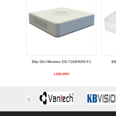
4HGHI-K1(S)
Đầu Ghi Hikvision DS-7104HGHI-F1
Đầ
0₫
1.920.000₫