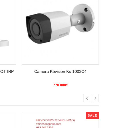
DOT-IRP
Camera Kbvision Kx-1003C4
Camera H
770.000₫
SALE