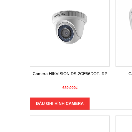
E16COT-IRP
Camera HIKVISION DS-2CE56DOT-IRP
C
680.000₫
ĐẦU GHI HÌNH CAMERA
SALE