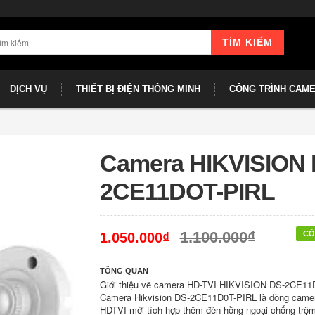
TÌM KIẾM
DỊCH VỤ
THIẾT BỊ ĐIỆN THÔNG MINH
CÔNG TRÌNH CAM
Camera HIKVISION 
2CE11DOT-PIRL
1.100.000₫
CÒ
1.050.000₫
TỔNG QUAN
Giới thiệu về camera HD-TVI HIKVISION DS-2CE1
Camera Hikvision DS-2CE11D0T-PIRL là dòng came
HDTVI mới tích hợp thêm đèn hồng ngoại chống trộm