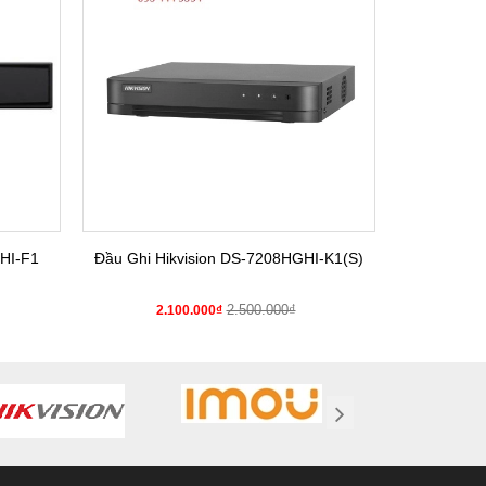
HI-F1
Đầu Ghi Hikvision DS-7208HGHI-K1(S)
Đầu Gh
2.500.000₫
2.100.000₫
2.