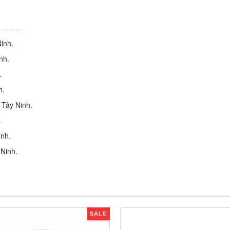
----------
inh.
nh.
.
h.
 Tây Ninh.
.
inh.
 Ninh.
SALE