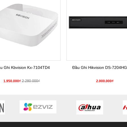
u Ghi Kbvision Kx-7104TD4
Đầu Ghi Hikvision DS-7204HG
2.280.000₫
1.950.000₫
2.000.000₫