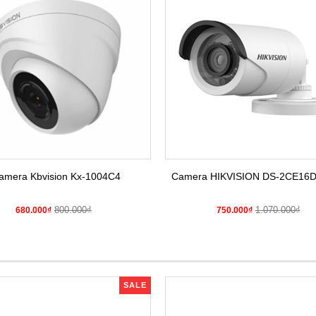
amera Kbvision Kx-1004C4
Camera HIKVISION DS-2CE16
800.000₫
1.070.000₫
680.000₫
750.000₫
SALE