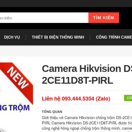
TÌM KIẾM
DỊCH VỤ
THIẾT BỊ ĐIỆN THÔNG MINH
CÔNG TRÌNH CAM
Camera Hikvision D
2CE11D8T-PIRL
Liên hệ 093.444.5354 (Zalo)
CÒ
TỔNG QUAN
Giới thiệu về Camera Hikvision chống trộm DS-2CE
PIRL Camera Hikvision DS-2CE11D8T-PIRL được tí
công nghệ hồng ngoại chống trộm thông minh, came