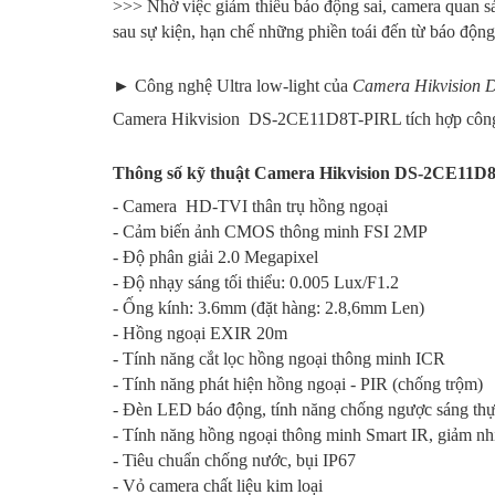
>>> Nhờ việc giảm thiểu báo động sai, camera quan 
sau sự kiện, hạn chế những phiền toái đến từ báo động 
► Công nghệ Ultra low-light của
Camera Hikvision
Camera Hikvision DS-2CE11D8T-PIRL tích hợp công nghệ
Thông số kỹ thuật Camera Hikvision DS-2CE11D
- Camera HD-TVI thân trụ hồng ngoại
- Cảm biến ảnh CMOS thông minh FSI 2MP
- Độ phân giải 2.0 Megapixel
- Độ nhạy sáng tối thiểu: 0.005 Lux/F1.2
- Ống kính: 3.6mm (đặt hàng: 2.8,6mm Len)
- Hồng ngoại EXIR 20m
- Tính năng cắt lọc hồng ngoại thông minh ICR
- Tính năng phát hiện hồng ngoại - PIR (chống trộm)
- Đèn LED báo động, tính năng chống ngược sáng t
- Tính năng hồng ngoại thông minh Smart IR, giảm n
- Tiêu chuẩn chống nước, bụi IP67
- Vỏ camera chất liệu kim loại