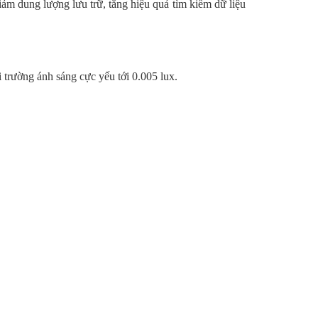
 dung lượng lưu trữ, tăng hiệu quả tìm kiếm dữ liệu
trường ánh sáng cực yếu tới 0.005 lux.