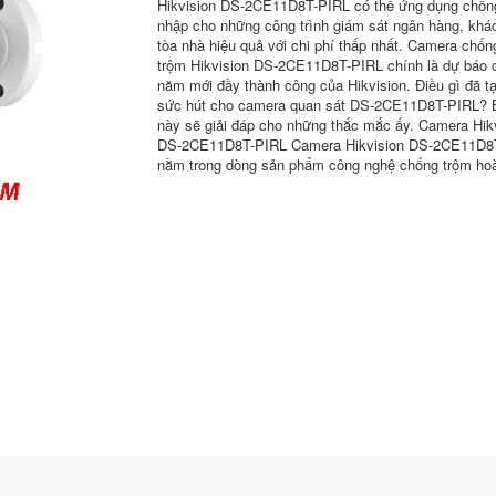
Hikvision DS-2CE11D8T-PIRL có thể ứng dụng chốn
nhập cho những công trình giám sát ngân hàng, khá
tòa nhà hiệu quả với chi phí thấp nhất. Camera chốn
trộm Hikvision DS-2CE11D8T-PIRL chính là dự báo 
năm mới đầy thành công của Hikvision. Điều gì đã t
sức hút cho camera quan sát DS-2CE11D8T-PIRL? B
này sẽ giải đáp cho những thắc mắc ấy. Camera Hik
DS-2CE11D8T-PIRL Camera Hikvision DS-2CE11D8
nằm trong dòng sản phẩm công nghệ chống trộm hoà