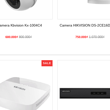
amera Kbvision Kx-1004C4
Camera HIKVISION DS-2CE16
800.000₫
1.070.000₫
680.000₫
750.000₫
SALE