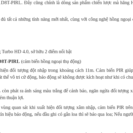
IRL. Đây cũng chính là dòng sản phẩm chiến lược mà hãng Hikvis
 đủ tất cả những tính năng mới nhất, cùng với công nghệ hồng ngoại
 Turbo HD 4.0, sở hữu 2 điểm nổi bật
1D8T-PIRL
(cảm biến hồng ngoại thụ động)
 hiện đối tượng đột nhập trong khoảng cách 11m. Cảm biến PIR giúp 
ật thể vô tri cử động, báo động sẽ không được kích hoạt như khi có ch
L
còn phát ra ánh sáng màu trắng để cảnh báo, ngăn ngừa đối tượng x
ém thuận lợi.
vùng quan sát khi xuất hiện đối tượng xâm nhập, cảm biến PIR tr
tín hiệu báo động, nếu đầu ghi có gắn loa thì sẽ báo qua loa; Nếu ngư