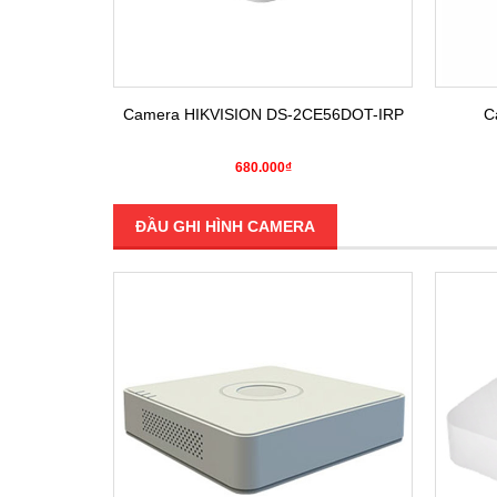
E16COT-IRP
Camera HIKVISION DS-2CE56DOT-IRP
C
680.000₫
ĐẦU GHI HÌNH CAMERA
SALE