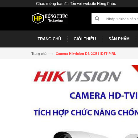
Chào mừng bạn đã đến với website Hồng Phúc
TRANG CHỦ
GIỚI THIỆU
SẢN PHẨM
—›
Trang chủ
Camera Hikvision DS-2CE11D8T-PIRL