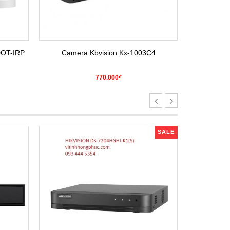
DOT-IRP
Camera Kbvision Kx-1003C4
Camera H
770.000₫
SALE