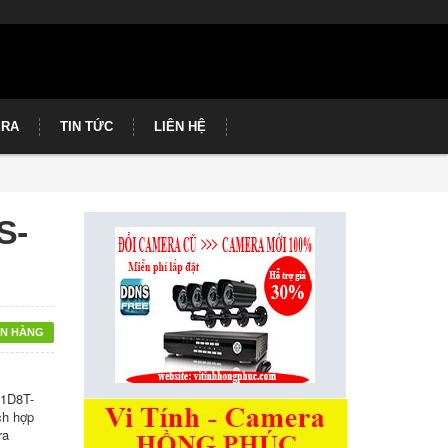
ERA
TIN TỨC
LIÊN HỆ
S-
N HÀNG
11D8T-
ch hợp
ra