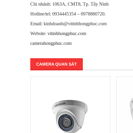
Chi nhánh: 1063A, CMT8, Tp. Tây Ninh
Hotline/tel: 0934445354 – 0978880720.
Email: kinhdoanh@vitinhhongphuc.com
Website:
vitinhhongphuc.com
camerahongphuc.com
CAMERA QUAN SÁT