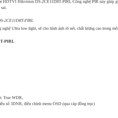
sát HDTVI Hikvision DS-2CE11D8T-PIRL Công nghệ PIR này giúp giảm
sai.
 DS-2CE11D8T-PIRL
 Ultra low-light, sẽ cho hình ảnh rõ nét, chất lượng cao trong môi 
8T-PIRL
hực True WDR,
hiễu số 3DNR, điều chỉnh menu OSD (qua cáp đồng trục)