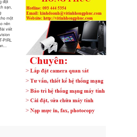
g đột
ch sạn,
g
cho một
ạo nên
ài viết
vision
T-PIRL
n...