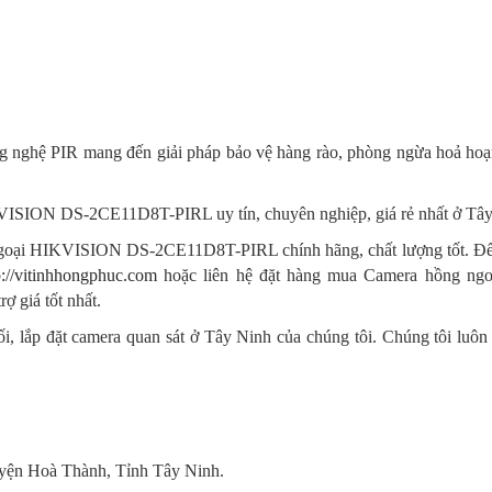
ệ PIR mang đến giải pháp bảo vệ hàng rào, phòng ngừa hoả hoạn c
HIKVISION DS-2CE11D8T-PIRL uy tín, chuyên nghiệp, giá rẻ nhất ở Tâ
oại HIKVISION DS-2CE11D8T-PIRL chính hãng, chất lượng tốt. Để cập 
p://vitinhhongphuc.com
hoặc liên hệ đặt hàng mua Camera hồng n
 giá tốt nhất.
, lắp đặt camera quan sát ở Tây Ninh của chúng tôi. Chúng tôi luôn
yện Hoà Thành, Tỉnh Tây Ninh.