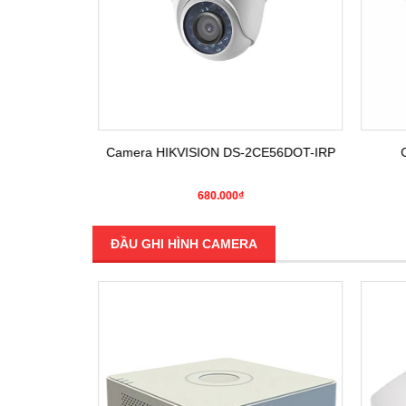
E16COT-IRP
Camera HIKVISION DS-2CE56DOT-IRP
C
680.000₫
ĐẦU GHI HÌNH CAMERA
SALE