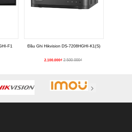
HI-F1
Đầu Ghi Hikvision DS-7208HGHI-K1(S)
Đầu Gh
2.500.000₫
2.100.000₫
2.