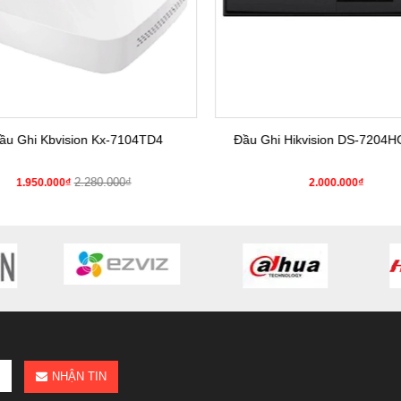
u Ghi Kbvision Kx-7104TD4
Đầu Ghi Hikvision DS-7204HG
2.280.000₫
1.950.000₫
2.000.000₫
NHẬN TIN