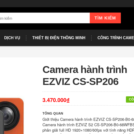
TÌM KIẾM
DỊCH VỤ
THIẾT BỊ ĐIỆN THÔNG MINH
CÔNG TRÌNH CAM
Camera hành trình
EZVIZ CS-SP206
3.470.000₫
CÒ
TỔNG QUAN
Giới thiệu Camera hành trình EZVIZ CS-SP206-B0
Camera hành trình EZVIZ S2 CS-SP206-B0-68WFBS
phân giải full HD 1920×1080/60fps với tính năng HDR,