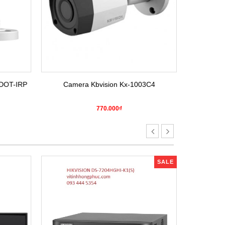
DOT-IRP
Camera Kbvision Kx-1003C4
Camera H
770.000₫
SALE