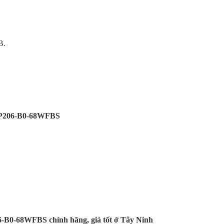
B.
SP206-B0-68WFBS
B0-68WFBS chính hãng, giá tốt ở Tây Ninh