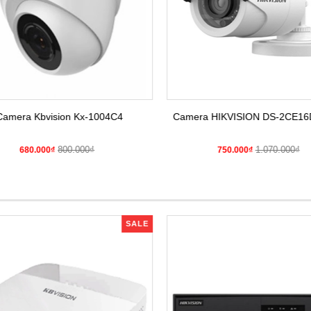
amera Kbvision Kx-1004C4
Camera HIKVISION DS-2CE16
800.000₫
1.070.000₫
680.000₫
750.000₫
SALE