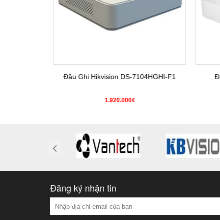
4HGHI-K1(S)
Đầu Ghi Hikvision DS-7104HGHI-F1
Đầ
0₫
1.920.000₫
Đăng ký nhận tin