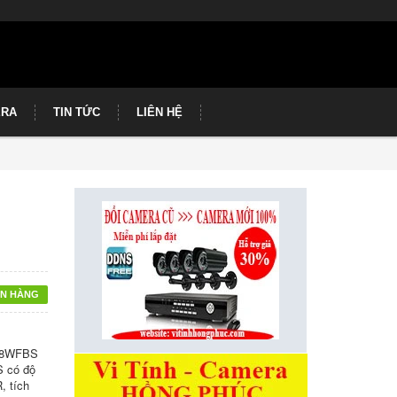
ERA
TIN TỨC
LIÊN HỆ
N HÀNG
-68WFBS
 có độ
 tích