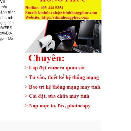
Wifi –
 thật
hành trình
nh trình
ụng liên
-68WFBS
206-B0-
̣p. - Độ