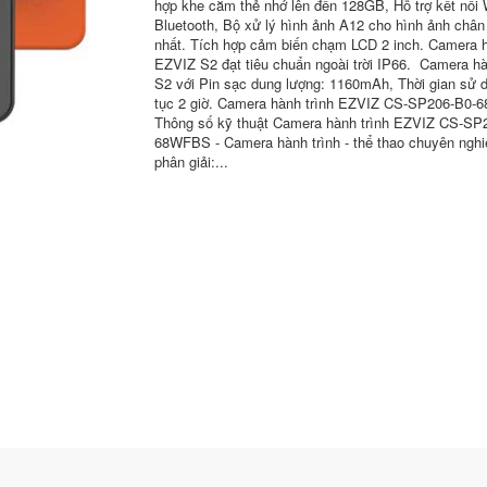
hợp khe cắm thẻ nhớ lên đến 128GB, Hỗ trợ kết nối 
Bluetooth, Bộ xử lý hình ảnh A12 cho hình ảnh chân
nhất. Tích hợp cảm biến chạm LCD 2 inch. Camera 
EZVIZ S2 đạt tiêu chuẩn ngoài trời IP66. Camera hà
S2 với Pin sạc dung lượng: 1160mAh, Thời gian sử d
tục 2 giờ. Camera hành trình EZVIZ CS-SP206-B0
Thông số kỹ thuật Camera hành trình EZVIZ CS-SP
68WFBS - Camera hành trình - thể thao chuyên nghiê
phân giải:...