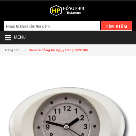
TÌM KIẾM
MENU
—›
Trang chủ
Camera đồng hồ ngụy trang SIPC100