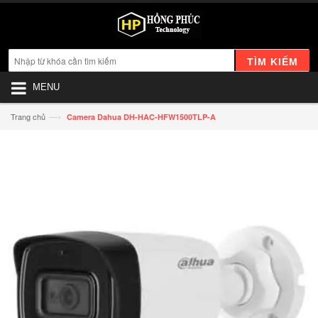
TÌM KIẾM
MENU
—›
Trang chủ
Camera Dahua DH-HAC-HFW1500TLP-A