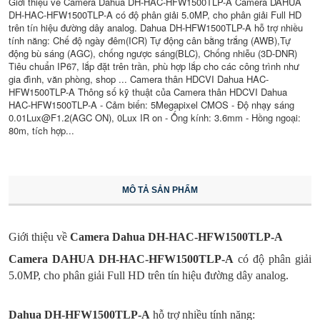
Giới thiệu về Camera Dahua DH-HAC-HFW1500TLP-A Camera DAHUA
DH-HAC-HFW1500TLP-A có độ phân giải 5.0MP, cho phân giải Full HD
trên tín hiệu đường dây analog. Dahua DH-HFW1500TLP-A hỗ trợ nhiều
tính năng: Chế độ ngày đêm(ICR) Tự động cân bằng trắng (AWB),Tự
động bù sáng (AGC), chống ngược sáng(BLC), Chống nhiễu (3D-DNR)
Tiêu chuẩn IP67, lắp đặt trên trần, phù hợp lắp cho các công trình như
gia đình, văn phòng, shop ... Camera thân HDCVI Dahua HAC-
HFW1500TLP-A Thông số kỹ thuật của Camera thân HDCVI Dahua
HAC-HFW1500TLP-A - Cảm biến: 5Megapixel CMOS - Độ nhạy sáng
0.01Lux@F1.2(AGC ON), 0Lux IR on - Ống kính: 3.6mm - Hồng ngoại:
80m, tích hợp...
MÔ TẢ SẢN PHẨM
Giới thiệu về
Camera Dahua DH-HAC-HFW1500TLP-A
Camera
DAHUA DH-HAC-HFW1500TLP-A
có độ phân giải
5.0MP, cho phân giải Full HD trên tín hiệu đường dây analog.
Dahua DH-HFW1500TLP-A
hỗ trợ nhiều tính năng: