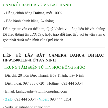
CAM KẾT BÁN HÀNG VÀ BẢO HÀNH
- Hàng chính hãng
Dahua
, mới 100%.
- Bảo hành chính hãng: 24 tháng.
Để được tư vấn cụ thể hơn, Quý khách vui lòng liên hệ với chúng
tôi theo thông tin dưới đây, hoặc trao đổi trực tiếp với tư vấn viên ở
góc phải dưới màn hình của Quý khách
LIÊN HỆ
LẮP ĐẶT CAMERA DAHUA DH-HAC-
HFW1500TLP-A Ở TÂY NINH
TRUNG TÂM ĐIỆN TỬ TIN HỌC HỒNG PHÚC
- Địa chỉ: 20 Tôn Đức Thắng, Hòa Thành, Tây Ninh
- Điện thoại: 097 888 0720
- Hotline: 093 444 5354
- Email: kinhdoanh@vitinhhongphuc.com
-
Zalo
: 093 444 5354 -
Viber
:
093 444 5354
- Website: vitinhhongphuc.com