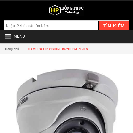
TÌM KIẾM
MENU
—›
Trang chủ
CAMERA HIKVISION DS-2CE56F7T-ITM