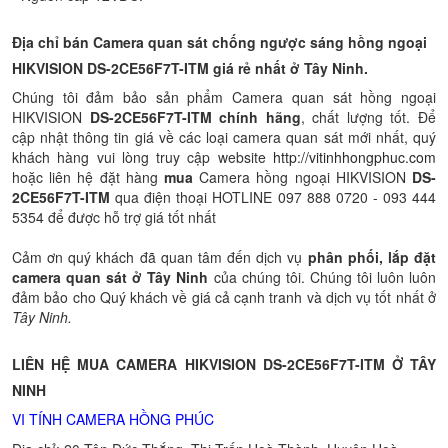
Địa chỉ bán Camera quan sát chống ngược sáng hồng ngoại
HIKVISION
DS-2CE56F7T-ITM
giá rẻ nhất ở Tây Ninh.
Chúng tôi đảm bảo sản phẩm Camera quan sát hồng ngoại
HIKVISION
DS-2CE56F7T-ITM
chính hãng
, chất lượng tốt. Để
cập nhật thông tin giá về các loại camera quan sát mới nhất, quý
khách hàng vui lòng truy cập website
http://vitinhhongphuc.com
hoặc liên hệ đặt hàng
mua
Camera hồng ngoại HIKVISION
DS-
2CE56F7T-ITM
qua điện thoại HOTLINE 097 888 0720 - 093 444
5354 để được hỗ trợ giá tốt nhất
Cảm ơn quý khách đã quan tâm đến dịch vụ
phân phối, lắp đặt
camera quan sát ở Tây Ninh
của chúng tôi. Chúng tôi luôn luôn
đảm bảo cho Quý khách về giá cả cạnh tranh và dịch vụ tốt nhất ở
Tây Ninh.
LIÊN HỆ MUA CAMERA HIKVISION DS-2CE56F7T-ITM Ở TÂY
NINH
VI TÍNH CAMERA HỒNG PHÚC