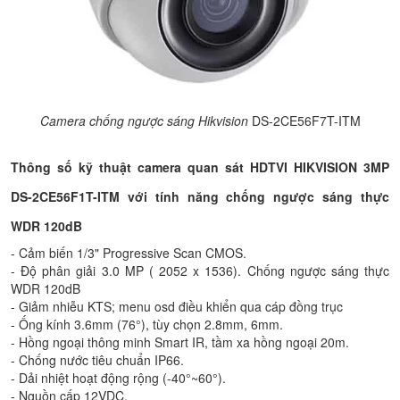
Camera chống ngược sáng Hikvision
DS-2CE56F7T-ITM
Thông số kỹ thuật camera quan sát HDTVI HIKVISION 3MP
DS-2CE56F1T-ITM với tính năng chống ngược sáng thực
WDR 120dB
- Cảm biến 1/3" Progressive Scan CMOS.
- Độ phân giải 3.0 MP ( 2052 x 1536). Chống ngược sáng thực
WDR 120dB
- Giảm nhiễu KTS; menu osd điều khiển qua cáp đồng trục
- Ống kính 3.6mm (76°), tùy chọn 2.8mm, 6mm.
- Hồng ngoại thông minh Smart IR, tầm xa hồng ngoại 20m.
- Chống nước tiêu chuẩn IP66.
- Dải nhiệt hoạt động rộng (-40°~60°).
- Nguồn cấp 12VDC.