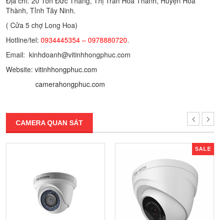
Địa chỉ: 20 Tôn Đức Thắng, Thị Trấn Hoà Thành, Huyện Hoà
Thành, Tỉnh Tây Ninh.
( Cửa 5 chợ Long Hoa)
Hotline/tel:
0934445354 – 0978880720
.
Email: kinhdoanh@vitinhhongphuc.com
Website:
vitinhhongphuc.com
camerahongphuc.com
CAMERA QUAN SÁT
SALE