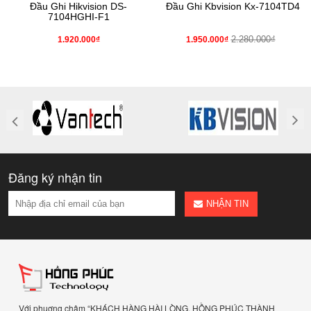
Đầu Ghi Hikvision DS-
Đầu Ghi Kbvision Kx-7104TD4
7104HGHI-F1
2.280.000₫
1.920.000₫
1.950.000₫
Đăng ký nhận tin
NHẬN TIN
Với phuơng châm “KHÁCH HÀNG HÀI LÒNG, HỒNG PHÚC THÀNH