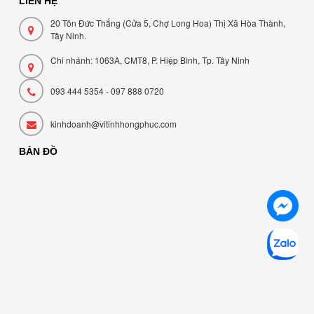
LIÊN HỆ
20 Tôn Đức Thắng (Cửa 5, Chợ Long Hoa) Thị Xã Hòa Thành,
Tây Ninh.
Chi nhánh: 1063A, CMT8, P. Hiệp Bình, Tp. Tây Ninh
093 444 5354 - 097 888 0720
kinhdoanh@vitinhhongphuc.com
BẢN ĐỒ