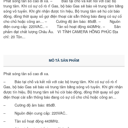
Phát sóng tần số cao đi xa. – Báo tại chỗ và kết nối với các bộ
trung tâm. Khi có sự cố rò rỉ Gas, bộ báo Gas sẽ báo về trung tâm bằng
sóng vô tuyến. Khi ghi nhận được tín hiệu, Bộ trung tâm sẽ hú còi báo
động, đồng thời quay số gọi điện thoại cài sẵn thông báo đang có sự cố
cho chủ hoặc công an… – Cường độ âm báo: 85dB. – Nguồn
điện cung cấp: 220VAC.. – Tần số hoạt động 443MHz. – Sản
phẩm đạt chất lượng Châu Âu. VI TÍNH CAMERA HỒNG PHÚC Địa
chỉ: 20 Tôn...
MÔ TẢ SẢN PHẨM
Phát sóng tần số cao đi xa.
– Báo tại chỗ và kết nối với các bộ trung tâm. Khi có sự cố rò rỉ
Gas, bộ báo Gas sẽ báo về trung tâm bằng sóng vô tuyến. Khi ghi nhận
được tín hiệu, Bộ trung tâm sẽ hú còi báo động, đồng thời quay số gọi
điện thoại cài sẵn thông báo đang có sự cố cho chủ hoặc công an…
– Cường độ âm báo: 85dB.
– Nguồn điện cung cấp: 220VAC..
– Tần số hoạt động 443MHz.