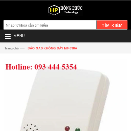
TÌM KIẾM
MENU
—›
Trang chủ
BÁO GAS KHÔNG DÂY MT-338A