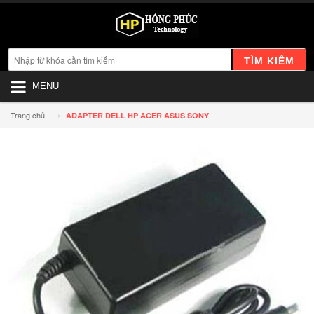
TÌM KIẾM
MENU
—›
Trang chủ
ADAPTER DELL HP ACER ASUS SONY