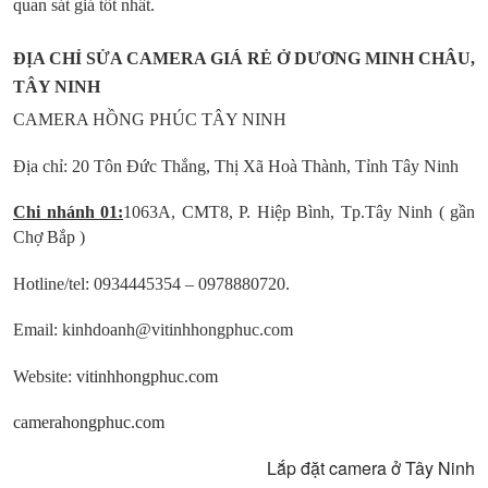
quan sát giá tốt nhất.
ĐỊA CHỈ SỬA CAMERA GIÁ RẺ Ở DƯƠNG MINH CHÂU,
TÂY NINH
CAMERA HỒNG PHÚC TÂY NINH
Địa chỉ: 20 Tôn Đức Thắng, Thị Xã Hoà Thành, Tỉnh Tây Ninh
Chi nhánh 01:
1063A, CMT8, P. Hiệp Bình, Tp.Tây Ninh ( gần
Chợ Bắp )
Hotline/tel: 0934445354 – 0978880720.
Email: kinhdoanh@vitinhhongphuc.com
Website:
vitinhhongphuc.com
camerahongphuc.com
Lắp đặt camera ở Tây Ninh