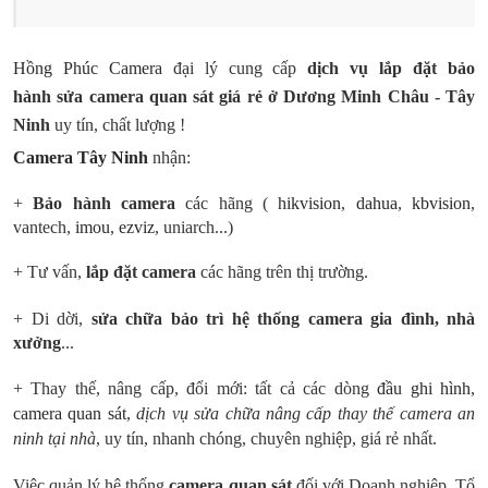
Hồng Phúc Camera
đại lý cung cấp
dịch vụ lắp đặt bảo
hành sửa camera quan sát giá rẻ ở Dương Minh Châu - Tây
Ninh
uy tín, chất lượng !
Camera Tây Ninh
nhận:
+
Bảo hành camera
các hãng
(
hikvision
,
dahua
,
kbvision
,
vantech,
imou
,
ezviz
, uniarch...)
+ Tư vấn,
lắp đặt camera
các hãng trên thị trường.
+ Di dời,
sửa chữa
bảo trì hệ thống camera gia đình, nhà
xưởng
...
+ Thay thế, nâng cấp, đổi mới: tất cả các dòng
đầu ghi hình
,
camera quan sát
,
dịch vụ sửa chữa nâng cấp thay thế camera an
ninh tại nhà
, uy tín, nhanh chóng, chuyên nghiệp, giá rẻ nhất.
Việc quản lý hệ thống
camera quan sát
đối với Doanh nghiệp, Tổ