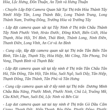
Hòa, Lộc Hưng, Đôn Thuận, An Tịnh và Hưng Thuận
- Chuyên Lắp Đặt
Camera Quan Sát Tại Thị trấn Hòa Thành Tây
Nin
H
Hiệp Tân, Long Thành Bắc, Long Thành Trung, Long
Thành Nam, Trường Đông, Trường Hòa và Trường Tây
- Lắp đặt
camera quan sát tại Tây Ninh ở Thị trấn Châu Thành
Tây Ninh
Phước Vinh, Hrảo Đước, Đồng Khởi, Biên Giới, Hòa
Thạnh, Hòa Hội, Trí Bình, Thái Bình, Thành Long, Ninh Điền,
Thanh Điền, Long Vĩnh, An Cơ và An Bình
- Cung cấp,
lắp đặt camera quan sát tại Thị trấn Tân Biên
Tân
Bình, Tân Lập, Thạnh Tây, Hòa Hiệp, Mỏ Công, Tân Phong, Trà
Vong, Thạnh Bình và Thạnh Bắc
- Lắp đặt
camera quan sát tại tây ninh ở Thị trấn Tân Châu
Tân
Hà, Tân Đông, Tân Hội, Tân Hòa, Suối Ngô, Suối Dây, Tân Hiệp,
Thạnh Đông, Tân Thành, Tân Phú và Tân Hưng
- Cung cấp
camera quan sát ở tây ninh tại Thị trấn Dương Minh
Châu
Bàu Năng, Phước Minh, Phước Ninh, Chà Là, Truông Mít,
Cầu Khởi, Phan, Suối Đá, Lộc Ninh và Bến Củi
- Lap dat
camera quan sat tai tay ninh ở Thị trấn Gò Dầu
Cẩm
Giang, Thạnh Đức, Hiệp Thạnh, Bàu Đồn, Phước Đông, Phước