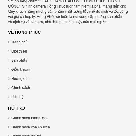
Với phuơng châm “KHÁCH HÀNG HÀI LÒNG, HỒNG PHÚC THÀNH
CÔNG”. Vi tính camera Hồng Phúc luôn tâm niệm là phải mang đến cho
Quý khách hàng những sản phẩm chất lượng tốt, chế độ dịch vụ tốt, cùng
với giá cả hợp lý. Hồng Phúc sẽ luôn là nơi cung cấp những sản phẩm
và dịch vụ về camera, nhà thông minh tin cậy của mọi người.
VỀ HỒNG PHÚC
Trang chủ
Giới thiệu
Sản phẩm
Điều khoản
Hướng dẫn
Chính sách
Liên hệ
HỖ TRỢ
Chính sách thanh toán
Chính sách vận chuyển
Chính sách đổi trả