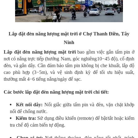
Lắp đặt
đèn năng lượng mặt trời
ở Chợ
Thanh Điền
,
Tây
Ninh
Lắp đặt đèn năng lượng mặt trời
bao gồm việc gắn tấm pin ở
nơi có nắng trực tiếp (hướng Nam, góc nghiêng
10−45 độ), cố định
đèn, và gắn dây. Cần đảm bảo tấm pin không bị che khuất, lắp độ
cao phù hợp (3−5m
), và vệ sinh định kỳ để tối ưu hiệu suất,
thường mất 4−6 tiếng nắng/ngày để sạc.
Các bước lắp đặt đèn năng lượng mặt trời chi tiết:
Kết nối dây:
Nối giắc giữa tấm pin và đèn, vặn chặt khớp
nối để chống nước.
Kiểm tra:
Sử dụng điều khiển (remote) để bật/tắt hoặc kiểm
tra chế độ cảm biến tự động.
Chọn vị trí:
Nơi thông thoáng, đón nắng tốt nhất, tránh