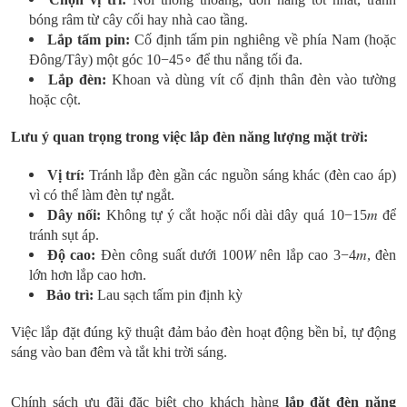
bóng râm từ cây cối hay nhà cao tầng.
Lắp tấm pin:
Cố định tấm pin nghiêng về phía Nam (hoặc
Đông/Tây) một góc 10−45∘ để thu nắng tối đa.
Lắp đèn:
Khoan và dùng vít cố định thân đèn vào tường
hoặc cột.
Lưu ý quan trọng trong việc lắp đèn năng lượng mặt trời:
Vị trí:
Tránh lắp đèn gần các nguồn sáng khác (đèn cao áp)
vì có thể làm đèn tự ngắt.
Dây nối:
Không tự ý cắt hoặc nối dài dây quá
10−15𝑚
để
tránh sụt áp.
Độ cao:
Đèn công suất dưới
100𝑊 nên lắp cao
3−4𝑚
, đèn
lớn hơn lắp cao hơn.
Bảo trì:
Lau sạch tấm pin định kỳ
Việc lắp đặt đúng kỹ thuật đảm bảo đèn hoạt động bền bỉ, tự động
sáng vào ban đêm và tắt khi trời sáng.
Chính sách ưu đãi đặc biệt cho khách hàng
lắp đặt
đèn năng