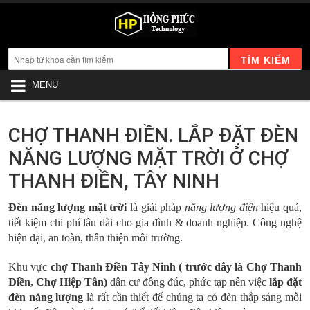
TÌM KIẾM
MENU
CHỢ THANH ĐIỀN. LẮP ĐẶT ĐÈN
NĂNG LƯỢNG MẶT TRỜI Ở CHỢ
THANH ĐIỀN, TÂY NINH
Đèn năng lượng mặt trời
là giải pháp
năng lượng
điện
hiệu quả,
tiết kiệm chi phí lâu dài cho gia đình & doanh nghiệp. Công nghệ
hiện đại, an toàn, thân thiện môi trường.
Khu vực
chợ Thanh Điền Tây Ninh ( trước đây là Chợ Thanh
Điền, Chợ Hiệp Tân)
dân cư đông đúc, phức tạp nên việc
lắp đặt
đèn năng lượng
là rất cần thiết để chúng ta có đèn thắp sáng mỗi