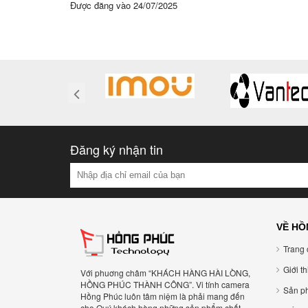
Được đăng vào
24/07/2025
Đăng ký nhận tin
VỀ HỒ
Trang 
Giới t
Với phuơng châm “KHÁCH HÀNG HÀI LÒNG,
HỒNG PHÚC THÀNH CÔNG”. Vi tính camera
Sản p
Hồng Phúc luôn tâm niệm là phải mang đến
cho Quý khách hàng những sản phẩm chất