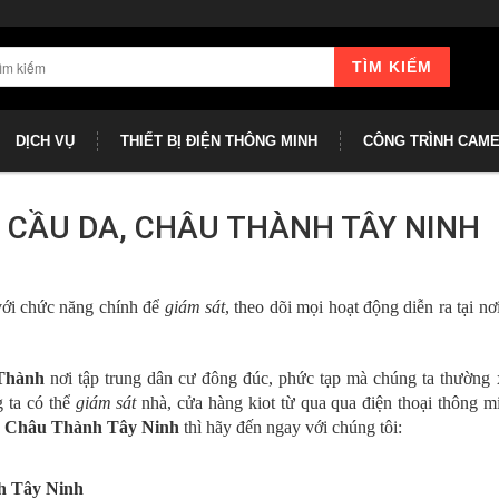
TÌM KIẾM
DỊCH VỤ
THIẾT BỊ ĐIỆN THÔNG MINH
CÔNG TRÌNH CAM
 CẦU DA, CHÂU THÀNH TÂY NINH
 với chức năng chính để
giám sát
, theo dõi mọi hoạt động diễn ra tại nơ
Thành
nơi tập trung dân cư đông đúc, phức tạp mà chúng ta thường 
g ta có thể
giám sát
nhà, cửa hàng kiot từ qua qua điện thoại thông m
, Châu Thành Tây Ninh
thì hãy đến ngay với chúng tôi:
h
Tây Ninh