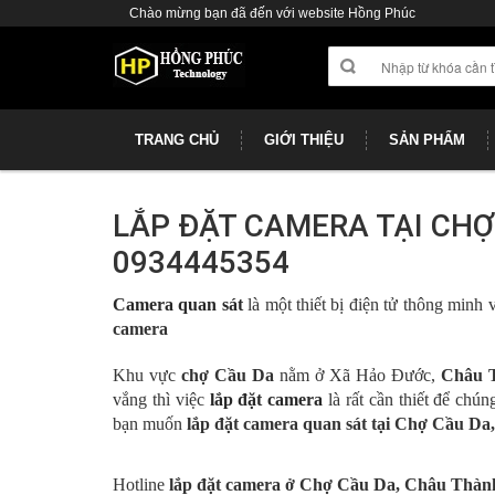
Chào mừng bạn đã đến với website Hồng Phúc
TRANG CHỦ
GIỚI THIỆU
SẢN PHẨM
LẮP ĐẶT CAMERA TẠI CHỢ
0934445354
Camera quan sát
là một thiết bị điện tử thông minh
camera
Khu vực
chợ Cầu Da
nằm ở Xã Hảo Đước,
Châu 
vắng thì việc
lắp đặt camera
là rất cần thiết để chún
bạn muốn
lắp đặt camera quan sát tại Chợ
Cầu Da
Hotline
lắp đặt camera ở Chợ
Cầu Da
,
Châu Thàn