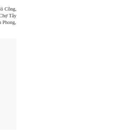
ỏ Công
,
Chợ Tây
h Phong,