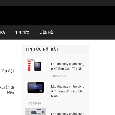
ERA
TIN TỨC
LIÊN HỆ
TIN TỨC NỔI BẬT
Lắp đặt máy chấm công
ở Xã Bến Cầu, Tây Ninh
i
lắp đặt
10/04/2026
Lắp đặt máy chấm công
xuyên đi
ở Phường Gò Dầu, Tây
inh. Nếu
Ninh
10/04/2026
Lắp đặt máy chấm công