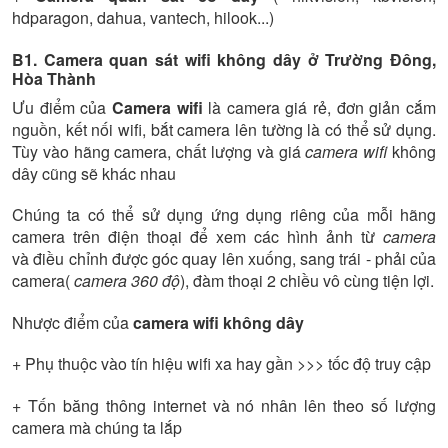
hdparagon, dahua, vantech, hilook...)
B1. Camera quan sát wifi không dây ở Trường Đông,
Hòa Thành
Ưu điểm của
Camera wifi
là camera giá rẻ, đơn giản cắm
nguồn, kết nối wifi, bắt camera lên tường là có thể sử dụng.
Tùy vào hãng camera, chất lượng và giá
camera wifi
không
dây cũng sẽ khác nhau
Chúng ta có thể sử dụng ứng dụng riêng của mỗi hãng
camera trên điện thoại để xem các hình ảnh từ
camera
và điều chỉnh được góc quay lên xuống, sang trái - phải của
camera(
camera 360 độ
), đàm thoại 2 chiều vô cùng tiện lợi.
Nhược điểm của
camera wifi không dây
+ Phụ thuộc vào tín hiệu wifi xa hay gần >>> tốc độ truy cập
+ Tốn băng thông internet và nó nhân lên theo số lượng
camera mà chúng ta lắp