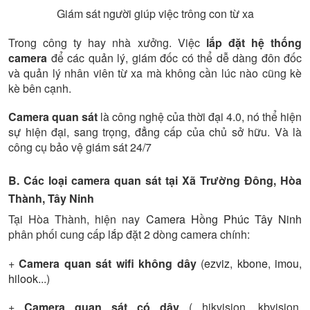
Giám sát người giúp việc trông con từ xa
Trong công ty hay nhà xưởng. Việc
lắp đặt hệ thống
camera
để các quản lý, giám đốc có thể dễ dàng đôn đốc
và quản lý nhân viên từ xa mà không cần lúc nào cũng kè
kè bên cạnh.
Camera quan sát
là công nghệ của thời đại 4.0, nó thể hiện
sự hiện đại, sang trọng, đẳng cấp của chủ sở hữu. Và là
công cụ bảo vệ giám sát 24/7
B. Các loại camera quan sát tại Xã Trường Đông, Hòa
Thành, Tây Ninh
Tại Hòa Thành, hiện nay
Camera Hồng Phúc Tây Ninh
phân phối cung cấp lắp đặt 2 dòng camera chính:
+
Camera quan sát wifi không dây
(
ezviz
,
kbone
,
imou
,
hilook
...)
+
Camera quan sát có dây
( hikvision, kbvision,