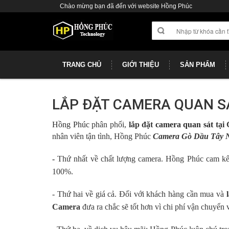
Chào mừng bạn đã đến với website Hồng Phúc
TRANG CHỦ
GIỚI THIỆU
SẢN PHẨM
LẮP ĐẶT CAMERA QUAN SÁ
Hồng Phúc
phân phối,
lắp đặt
camera quan sát
tại
nhân viên tận tình, Hồng Phúc
Camera Gò Dầu Tây 
-
Thứ nhất
về chất lượng camera. Hồng Phúc cam k
100%.
- Thứ hai
về giá cả. Đối với khách hàng cần mua và
Camera
đưa ra chắc sẽ tốt hơn vì chi phí vận chuyển