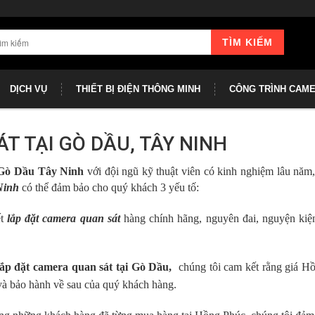
TÌM KIẾM
DỊCH VỤ
THIẾT BỊ ĐIỆN THÔNG MINH
CÔNG TRÌNH CAM
T TẠI GÒ DẦU, TÂY NINH
 Gò Dầu Tây Ninh
với đội ngũ kỹ thuật viên có kinh nghiệm lâu năm,
Ninh
có thể đảm bảo cho quý khách 3 yếu tố:
ết
lắp đặt camera quan sát
hàng chính hãng, nguyên đai, nguyện kiệ
lắp đặt camera quan sát tại Gò Dầu,
chúng tôi cam kết rằng giá H
 và bảo hành về sau của quý khách hàng.