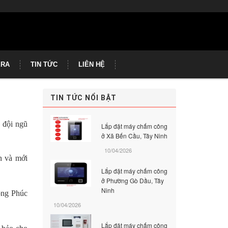
ERA
TIN TỨC
LIÊN HỆ
TIN TỨC NỔI BẬT
 đội ngũ
Lắp đặt máy chấm công
ở Xã Bến Cầu, Tây Ninh
10/04/2026
n và mới
Lắp đặt máy chấm công
ở Phường Gò Dầu, Tây
Ninh
ồng Phúc
10/04/2026
Lắp đặt máy chấm công