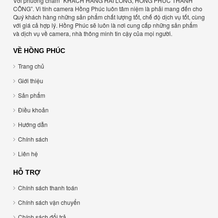
Với phuơng châm “KHÁCH HÀNG HÀI LÒNG, HỒNG PHÚC THÀNH
CÔNG”. Vi tính camera Hồng Phúc luôn tâm niệm là phải mang đến cho
Quý khách hàng những sản phẩm chất lượng tốt, chế độ dịch vụ tốt, cùng
với giá cả hợp lý. Hồng Phúc sẽ luôn là nơi cung cấp những sản phẩm
và dịch vụ về camera, nhà thông minh tin cậy của mọi người.
VỀ HỒNG PHÚC
Trang chủ
Giới thiệu
Sản phẩm
Điều khoản
Hướng dẫn
Chính sách
Liên hệ
HỖ TRỢ
Chính sách thanh toán
Chính sách vận chuyển
Chính sách đổi trả