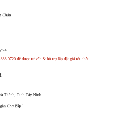
nh Châu
Ninh
8 0720 để được tư vấn & hỗ trợ lắp đặt giá tốt nhất.
H
oà Thành, Tỉnh Tây Ninh
 gần Chợ Bắp )