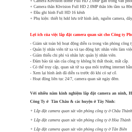
+ Camera Kbvision dome Full HD 2.0MP gắn trong văn phò
+ Camera thân Kbvision Full HD 2.0MP thân lớn tầm xa 80m
+ Đầu ghi hình Full HD 16 kênh
+ Phụ kiện: thiết bị hdd lưu trữ hình ảnh, nguồn camera, dây
Lợi ích của việc lắp đặt camera quan sát cho Công ty
- Giám sát toàn bộ hoạt động diễn ra trong văn phòng công t
-
Quản lý nhân viên từ xa và tạo động lực nhân viên làm việ
- Giảm thiểu chi phí và nhân lực quản lý nhân viên.
- Đảm bảo tài sản của công ty không bị thất thoát, mất cắp.
- Có thể truy cập, quan sát từ xa qua môi trường internet bằ
- Xem lại hình ảnh đã diễn ra trước đó khi có sự cố.
- Hoạt động liên tục 24/7, camera quan sát ngày đêm.
Với nhiều năm kinh nghiệm lắp đặt camera an ninh,
H
Công Ty ở Tân Châu & các huyện ở Tây Ninh:
+ Lắp đặt camera quan sát văn phòng công ty ở Châu Thàn
+ Lắp đặt camera quan sát văn phòng công ty ở Hòa Thành
+ Lắp đặt camera quan sát văn phòng công ty ở Tân Biên