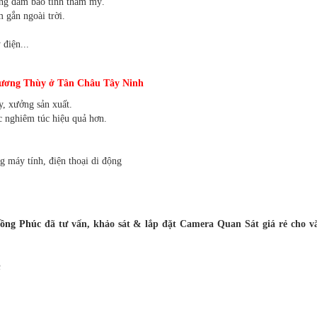
ng đảm bảo tính thẩm mỹ.
 gắn ngoài trời.
 điện...
 Phương Thùy ở Tân Châu Tây Ninh
y, xưởng sản xuất.
c nghiêm túc hiệu quả hơn.
ng máy tính, điện thoại di động
ồng Phúc
đã tư vấn, khảo sát & lắp đặt Camera Quan Sát giá rẻ cho v
h