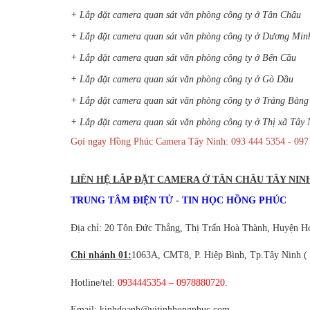
+ Lắp đặt camera quan sát văn phòng công ty ở Tân Châu
+ Lắp đặt camera quan sát văn phòng công ty ở Dương Mi
+ Lắp đặt camera quan sát văn phòng công ty ở Bến Cầu
+ Lắp đặt camera quan sát văn phòng công ty ở Gò Dầu
+ Lắp đặt camera quan sát văn phòng công ty ở Trảng Bàng
+ Lắp đặt camera quan sát văn phòng công ty ở Thị xã Tây 
Gọi ngay Hồng Phúc Camera Tây Ninh: 093 444 5354 - 097 88
LIÊN HỆ LẮP ĐẶT CAMERA Ở TÂN CHÂU TÂY NIN
TRUNG TÂM ĐIỆN TỬ - TIN HỌC HỒNG PHÚC
Địa chỉ: 20 Tôn Đức Thắng, Thị Trấn Hoà Thành, Huyện H
Chi nhánh 01:
1063A, CMT8, P. Hiệp Bình, Tp.Tây Ninh (
Hotline/tel:
0934445354 – 0978880720
.
Email: kinhdoanh@vitinhhongphuc.com