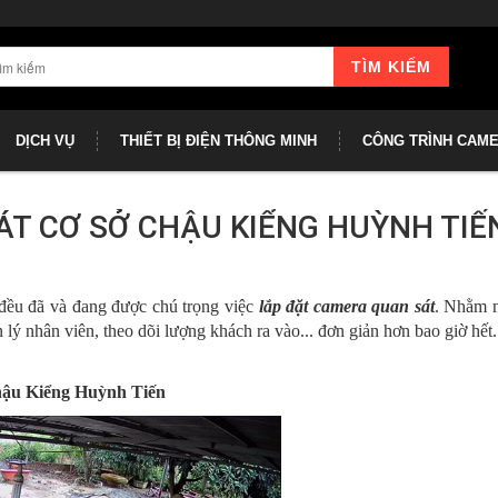
TÌM KIẾM
DỊCH VỤ
THIẾT BỊ ĐIỆN THÔNG MINH
CÔNG TRÌNH CAM
T CƠ SỞ CHẬU KIỂNG HUỲNH TIẾ
đều đã và đang được chú trọng việc
lắp đặt camera quan sát
. Nhằm 
lý nhân viên, theo dõi lượng khách ra vào... đơn giản hơn bao giờ hết.
hậu Kiểng Huỳnh Tiến