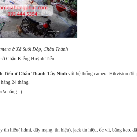
amera ở Xã Suối Dộp, Châu Thành
 sở Chậu Kiểng Huỳnh Tiến
nh Tiến ở Châu Thành Tây Ninh
với hệ thống camera Hikvision độ p
 hãng 24 tháng.
ưa nắng...).
tín hiệu( hdmi, dây mạng, tín hiệu), jack tín hiệu, ốc vít, băng keo, dây