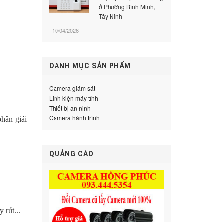
ở Phường Bình Minh,
Tây Ninh
10/04/2026
DANH MỤC SẢN PHẨM
Camera giám sát
Linh kiện máy tính
Thiết bị an ninh
Camera hành trình
hân giải
QUẢNG CÁO
 rút...