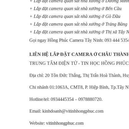
+ Lắp đặt camera quan sát nhà xưởng ở Dương Min
+ Lắp đặt camera quan sát nhà xưởng ở Bến Cầu
+ Lắp đặt camera quan sát nhà xưởng ở Gò Dầu
+ Lắp đặt camera quan sát nhà xưởng ở Trảng Bàng
+ Lắp đặt camera quan sát nhà xưởng ở Thị xã Tây 
Gọi ngay Hồng Phúc Camera Tây Ninh: 093 444 5354 -
LIÊN HỆ LẮP ĐẶT CAMERA Ở CHÂU THÀNH
TRUNG TÂM ĐIỆN TỬ - TIN HỌC HỒNG PHÚC
Địa chỉ: 20 Tôn Đức Thắng, Thị Trấn Hoà Thành, H
Chi nhánh 01:1063A, CMT8, P. Hiệp Bình, Tp.Tây Ni
Hotline/tel: 0934445354 – 0978880720.
Email: kinhdoanh@vitinhhongphuc.com
Website:
vitinhhongphuc.com