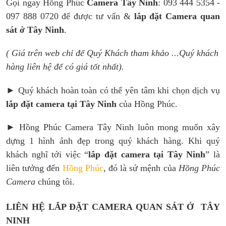
Gọi ngay Hồng Phúc
Camera Tây Ninh
: 093 444 5354 -
097 888 0720 để được tư vấn &
lắp đặt Camera quan
sát ở Tây Ninh
.
( Giá trên web chỉ để Quý Khách tham khảo ...Quý khách
hàng liên hệ để có giá tốt nhất).
► Quý khách hoàn toàn có thể yên tâm khi chọn dịch vụ
lắp đặt camera
tại Tây Ninh
của Hồng Phúc.
► Hồng Phúc Camera Tây Ninh luôn mong muốn xây
dựng 1 hình ảnh đẹp trong quý khách hàng. Khi quý
khách nghĩ tới việc “
lắp đặt camera tại Tây Ninh
” là
liên tưởng đến
Hồng Phúc
, đó là sứ mệnh của
Hồng Phúc
Camera
chúng tôi.
LIÊN HỆ LẮP ĐẶT CAMERA QUAN SÁT Ở TÂY
NINH