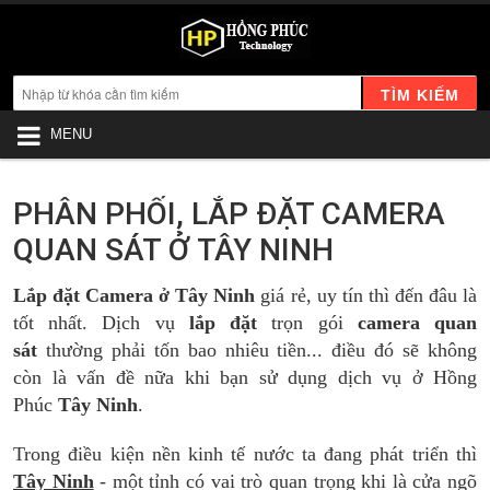
TÌM KIẾM
MENU
PHÂN PHỐI, LẮP ĐẶT CAMERA
QUAN SÁT Ở TÂY NINH
Lắp đặt Camera ở Tây Ninh
giá rẻ, uy tín thì đến đâu là
tốt nhất. Dịch vụ
lắp đặt
trọn gói
camera quan
sát
thường phải tốn bao nhiêu tiền... điều đó sẽ không
còn là vấn đề nữa khi bạn sử dụng dịch vụ ở Hồng
Phúc
Tây Ninh
.
Trong điều kiện nền kinh tế nước ta đang phát triển thì
Tây Ninh
- một tỉnh có vai trò quan trọng khi là cửa ngõ