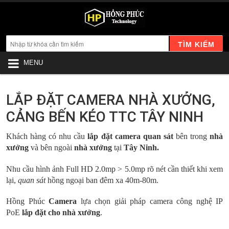
TÌM KIẾM
MENU
LẮP ĐẶT CAMERA NHÀ XƯỞNG,
CẢNG BẾN KÉO TTC TÂY NINH
Khách hàng có nhu cầu
lắp đặt camera quan sát
bên trong
nhà
xưởng
và bên ngoài
nhà xưởng
tại
Tây Ninh.
Nhu cầu hình ảnh Full HD 2.0mp > 5.0mp rõ nét cần thiết khi xem
lại,
quan sát
hồng ngoại ban đêm xa 40m-80m.
Hồng Phúc
Camera
lựa chọn giải pháp camera công nghệ IP
PoE
lắp đặt cho nhà xưởng
.