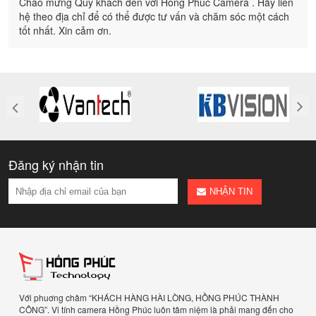
Chào mừng Quý khách đến với Hồng Phúc Camera . Hãy liên
hệ theo địa chỉ để có thể được tư vấn và chăm sóc một cách
tốt nhất. Xin cảm ơn.
Đăng ký nhận tin
NHẬN TIN
Với phuơng châm “KHÁCH HÀNG HÀI LÒNG, HỒNG PHÚC THÀNH
CÔNG”. Vi tính camera Hồng Phúc luôn tâm niệm là phải mang đến cho