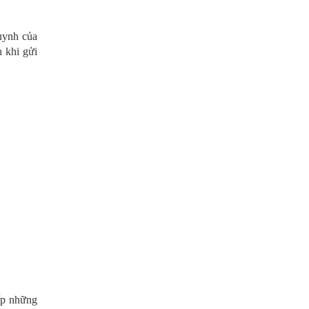
huynh của
h khi gửi
ấp những