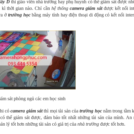
Tây D
thì giáo viên nhà trường hay phụ huynh có thể giám sát được nh
t kì thời gian nào. Chỉ cần
hệ thống
camera giám sát
được kết nối int
ra ở
trường học
bằng máy tính hay điện thoại di động có kết nối inte
ám sát phòng ngủ các em học sinh
Khi có
camera giám sát
thì mọi tài sản của
trường học
nằm trong tầm k
 có thể giám sát được, đảm bảo tốt nhất những tài sản của mình. An 
 lý tốt hơn những tài sản có giá trị của
nhà trường
được tốt hơn.