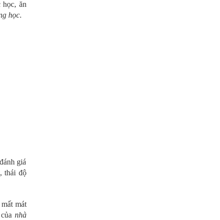
 học, ăn
ng học
.
 đánh giá
, thái độ
g mất mát
e của
nhà