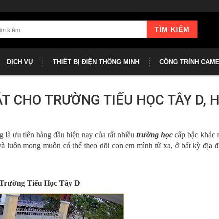
TÌM KIẾM
DỊCH VỤ
THIẾT BỊ ĐIỆN THÔNG MINH
CÔNG TRÌNH CAM
T CHO TRƯỜNG TIỂU HỌC TÂY D, 
 là ưu tiên hàng đầu hiện nay của rất nhiều
trường học
cấp bậc khác 
 luôn mong muốn có thể theo dõi con em mình từ xa, ở bất kỳ địa đ
 Trường Tiểu Học Tây D