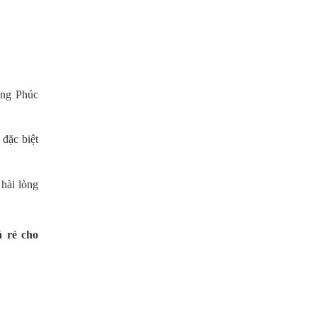
ồng Phúc
 đặc biệt
 hài lòng
á rẻ cho