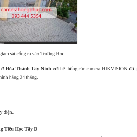
giám sát cổng ra vào Trường Học
D ở Hòa Thành Tây Ninh
với hệ thống các camera HIKVISION độ p
hính hãng 24 tháng.
y điện...
ờng Tiểu Học Tây D