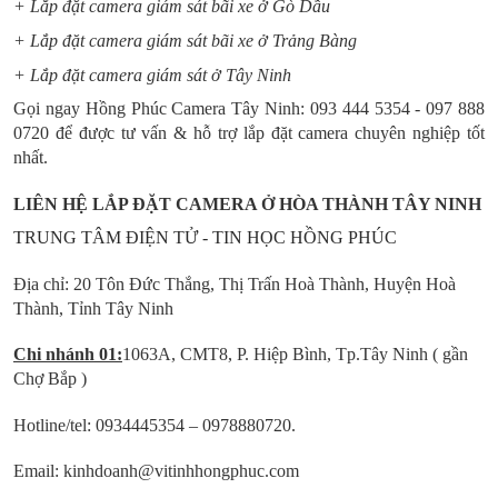
+ Lắp đặt camera giám sát bãi xe ở Gò Dầu
+ Lắp đặt camera giám sát bãi xe ở Trảng Bàng
+ Lắp đặt camera giám sát ở Tây Ninh
Gọi ngay Hồng Phúc Camera Tây Ninh: 093 444 5354 - 097 888
0720 để được tư vấn & hỗ trợ lắp đặt camera chuyên nghiệp tốt
nhất.
LIÊN HỆ LẮP ĐẶT CAMERA Ở HÒA THÀNH TÂY NINH
TRUNG TÂM ĐIỆN TỬ - TIN HỌC HỒNG PHÚC
Địa chỉ: 20 Tôn Đức Thắng, Thị Trấn Hoà Thành, Huyện Hoà
Thành, Tỉnh Tây Ninh
Chi nhánh 01:
1063A, CMT8, P. Hiệp Bình, Tp.Tây Ninh ( gần
Chợ Bắp )
Hotline/tel: 0934445354 – 0978880720.
Email: kinhdoanh@vitinhhongphuc.com