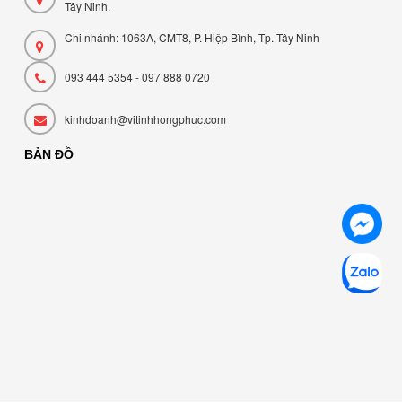
Tây Ninh.
Chi nhánh: 1063A, CMT8, P. Hiệp Bình, Tp. Tây Ninh
093 444 5354 - 097 888 0720
kinhdoanh@vitinhhongphuc.com
BẢN ĐỒ