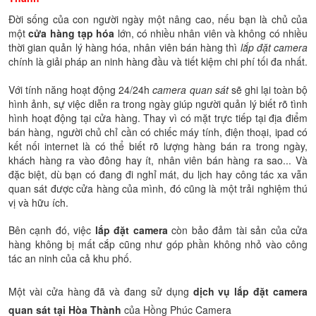
Đời sống của con người ngày một nâng cao, nếu bạn là chủ của
một
cửa hàng tạp hóa
lớn, có nhiều nhân viên và không có nhiều
thời gian quản lý hàng hóa, nhân viên bán hàng thì
lắp đặt camera
chính là giải pháp an ninh hàng đầu và tiết kiệm chi phí tối đa nhất.
Với tính năng hoạt động 24/24h
camera quan sát
sẽ ghi lại toàn bộ
hình ảnh, sự việc diễn ra trong ngày giúp người quản lý biết rõ tình
hình hoạt động tại cửa hàng. Thay vì có mặt trực tiếp tại địa điểm
bán hàng, người chủ chỉ cần có chiếc máy tính, điện thoại, ipad có
kết nối internet là có thể biết rõ lượng hàng bán ra trong ngày,
khách hàng ra vào đông hay ít, nhân viên bán hàng ra sao... Và
đặc biệt, dù bạn có đang đi nghỉ mát, du lịch hay công tác xa vẫn
quan sát được cửa hàng của mình, đó cũng là một trải nghiệm thú
vị và hữu ích.
Bên cạnh đó, việc
lắp đặt camera
còn bảo đảm tài sản của cửa
hàng không bị mất cắp cũng như góp phần không nhỏ vào công
tác an ninh của cả khu phố.
Một vài cửa hàng đã và đang sử dụng
dịch vụ lắp đặt camera
quan sát tại Hòa Thành
của Hồng Phúc Camera