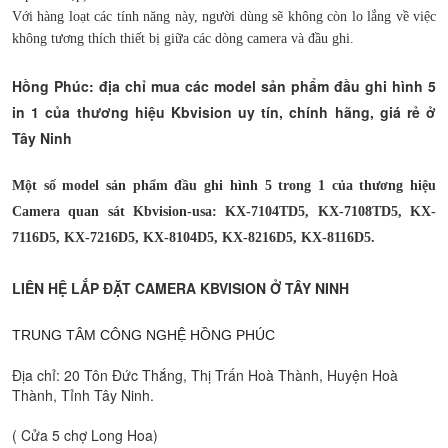
Với hàng loạt các tính năng này, người dùng sẽ không còn lo lắng về việc
không tương thích thiết bị giữa các dòng camera và đầu ghi.
Hồng Phúc: địa chỉ mua các model sản phẩm đầu ghi hình 5
in 1 của thương hiệu Kbvision uy tín, chính hãng, giá rẻ ở
Tây Ninh
Một số model sản phẩm đầu ghi hình 5 trong 1 của thương hiệu
Camera quan sát Kbvision-usa: KX-7104TD5, KX-7108TD5, KX-
7116D5, KX-7216D5, KX-8104D5, KX-8216D5, KX-8116D5.
LIÊN HỆ LẮP ĐẶT CAMERA KBVISION Ở TÂY NINH
TRUNG TÂM CÔNG NGHỆ HỒNG PHÚC
Địa chỉ: 20 Tôn Đức Thắng, Thị Trấn Hoà Thành, Huyện Hoà
Thành, Tỉnh Tây Ninh.
( Cửa 5 chợ Long Hoa)