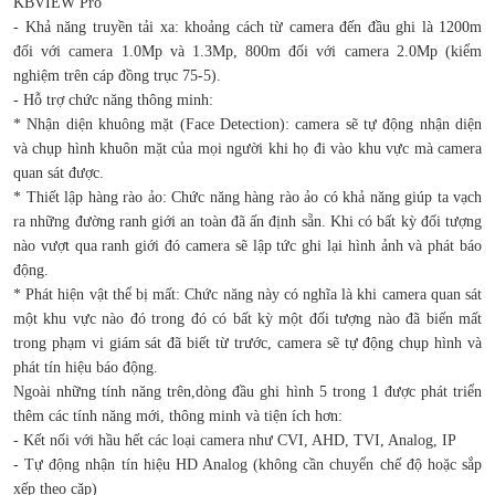
KBVIEW Pro
- Khả năng truyền tải xa: khoảng cách từ camera đến đầu ghi là 1200m
đối với camera 1.0Mp và 1.3Mp, 800m đối với camera 2.0Mp (kiểm
nghiệm trên cáp đồng trục 75-5).
- Hỗ trợ chức năng thông minh:
* Nhận diện khuông mặt (Face Detection): camera sẽ tự động nhận diện
và chụp hình khuôn mặt của mọi người khi họ đi vào khu vực mà camera
quan sát được.
* Thiết lập hàng rào ảo: Chức năng hàng rào ảo có khả năng giúp ta vạch
ra những đường ranh giới an toàn đã ấn định sẵn. Khi có bất kỳ đối tượng
nào vượt qua ranh giới đó camera sẽ lập tức ghi lại hình ảnh và phát báo
động.
* Phát hiện vật thể bị mất: Chức năng này có nghĩa là khi camera quan sát
một khu vực nào đó trong đó có bất kỳ một đối tượng nào đã biến mất
trong phạm vi giám sát đã biết từ trước, camera sẽ tự động chụp hình và
phát tín hiệu báo động.
Ngoài những tính năng trên,dòng đầu ghi hình 5 trong 1 được phát triển
thêm các tính năng mới, thông minh và tiện ích hơn:
- Kết nối với hầu hết các loại camera như CVI, AHD, TVI, Analog, IP
- Tự động nhận tín hiệu HD Analog (không cần chuyển chế độ hoặc sắp
xếp theo cặp)