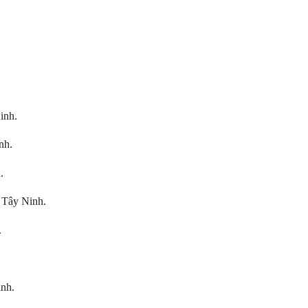
inh.
nh.
.
 Tây Ninh.
.
inh.