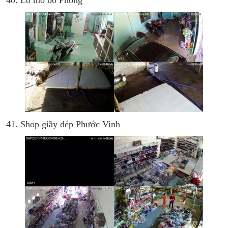
40. Lò mổ bò Phong
41. Shop giầy dép Phước Vinh